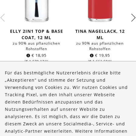
ELLY 2IN1 TOP & BASE
TINA NAGELLACK, 12
COAT, 12 ML
ML
zu 90% aus pflanzlichen
zu 90% aus pflanzlichen
Rohstoffen
Rohstoffen
€
18,95
€
19,95
(
€
1.579,17
/l)
(
€
1.662,50
/l)
Für das bestmögliche Nutzererlebnis drücke bitte
„Akzeptieren“ und stimme der Setzung und
Verwendung von Cookies zu. Wir nutzen Cookies und
Über uns
Tracking Pixel, um den Inhalt unserer Webseite
Bestellungen
deinen Bedürfnissen anzupassen und das
Nutzungsverhalten auf unserer Website zu
Kontakt & Hilfe
analysieren. Es ist möglich, dass wir die Daten zu
diesem Zweck an unsere Socialmedia-, Service- und
FOLLOW US
Analytic-Partner weiterleiten. Weitere Informationen