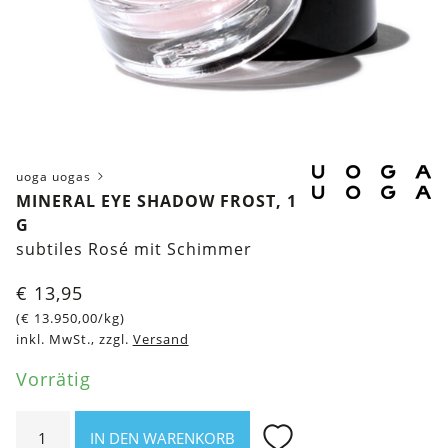
uoga uogas
MINERAL EYE SHADOW FROST, 1
G
subtiles Rosé mit Schimmer
€
13,95
(
€
13.950,00
/kg)
inkl. MwSt., zzgl.
Versand
Vorrätig
Mineral
IN DEN WARENKORB
Eye