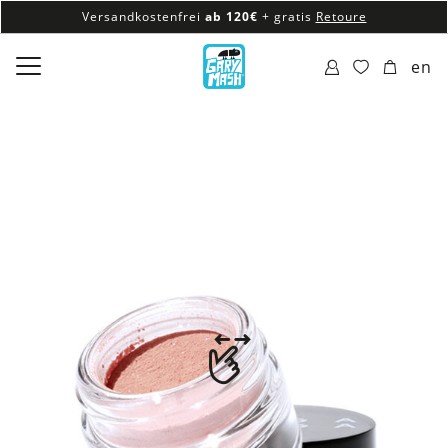
Versandkostenfrei
ab 120€
+ gratis
Retoure
100% veganes & fair produziertes Sortiment
en
Versandkostenfrei
ab 120€
+ gratis
Retoure