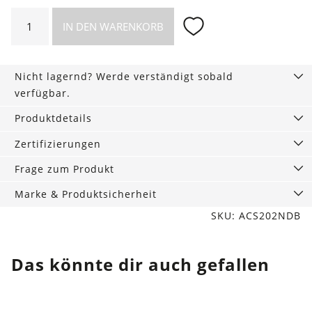
Mädchen
IN DEN WARENKORB
Haarband
im
2er-
Nicht lagernd? Werde verständigt sobald
Pack,
verfügbar.
Daisy
Menge
Produktdetails
Zertifizierungen
Frage zum Produkt
Marke & Produktsicherheit
SKU: ACS202NDB
Das könnte dir auch gefallen