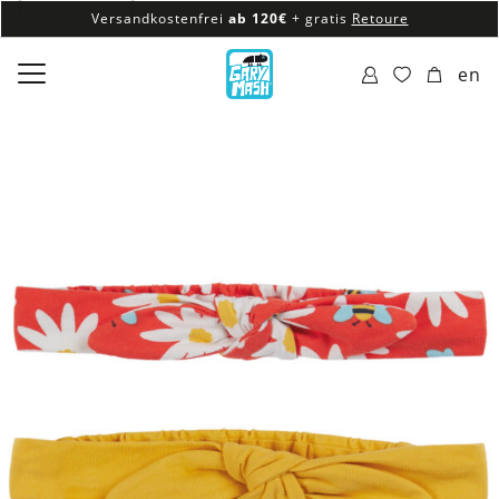
Versandkostenfrei
ab 120€
+ gratis
Retoure
100% veganes & fair produziertes Sortiment
en
Versandkostenfrei
ab 120€
+ gratis
Retoure