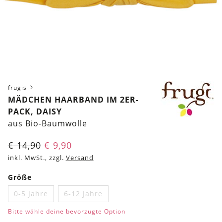
frugis
MÄDCHEN HAARBAND IM 2ER-
PACK, DAISY
aus Bio-Baumwolle
€
14,90
€
9,90
inkl. MwSt., zzgl.
Versand
Größe
0-5 Jahre
6-12 Jahre
Bitte wähle deine bevorzugte Option