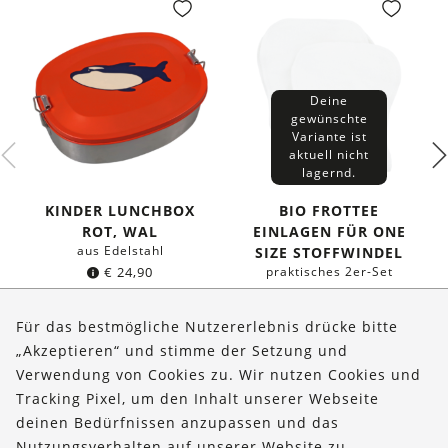
Deine
gewünschte
Variante ist
aktuell nicht
lagernd.
KINDER LUNCHBOX
BIO FROTTEE
ROT, WAL
EINLAGEN FÜR ONE
aus Edelstahl
SIZE STOFFWINDEL
€
24,90
praktisches 2er-Set
€
23,95
Für das bestmögliche Nutzererlebnis drücke bitte
„Akzeptieren“ und stimme der Setzung und
Verwendung von Cookies zu. Wir nutzen Cookies und
Über uns
Tracking Pixel, um den Inhalt unserer Webseite
Bestellungen
deinen Bedürfnissen anzupassen und das
Nutzungsverhalten auf unserer Website zu