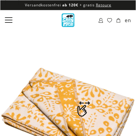
Versandkostenfrei
ab 120€
+ gratis
Retoure
100% veganes & fair produziertes Sortiment
en
Versandkostenfrei
ab 120€
+ gratis
Retoure