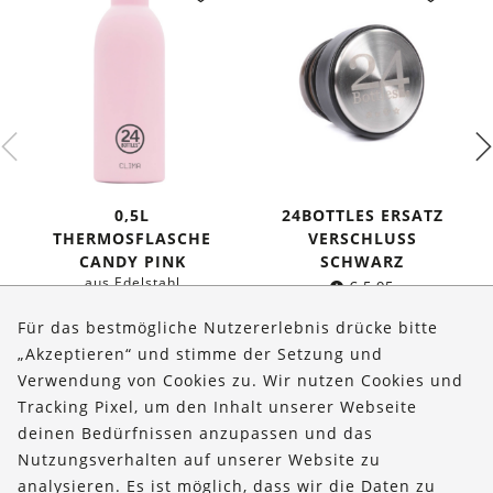
0,5L
24BOTTLES ERSATZ
THERMOSFLASCHE
VERSCHLUSS
CANDY PINK
SCHWARZ
aus Edelstahl
€
5,95
Ursprünglicher
Aktueller
€
34,95
€
29,95
Für das bestmögliche Nutzererlebnis drücke bitte
Preis
Preis
„Akzeptieren“ und stimme der Setzung und
war:
ist:
Verwendung von Cookies zu. Wir nutzen Cookies und
€ 34,95
€ 29,95.
Über uns
Tracking Pixel, um den Inhalt unserer Webseite
Bestellungen
deinen Bedürfnissen anzupassen und das
Nutzungsverhalten auf unserer Website zu
Kontakt & Hilfe
analysieren. Es ist möglich, dass wir die Daten zu