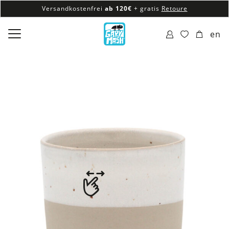
Versandkostenfrei
ab 120€
+ gratis
Retoure
100% veganes & fair produziertes Sortiment
en
Versandkostenfrei
ab 120€
+ gratis
Retoure