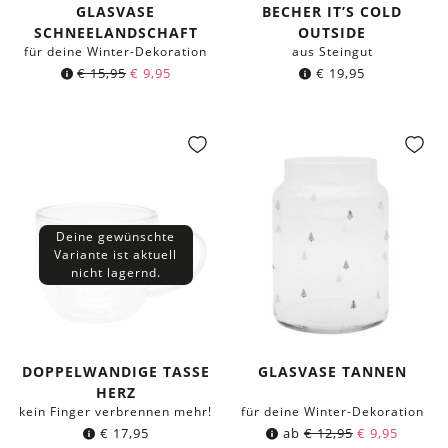
GLASVASE
BECHER IT’S COLD
SCHNEELANDSCHAFT
OUTSIDE
für deine Winter-Dekoration
aus Steingut
Ursprünglicher
Aktueller
€
15,95
€
9,95
€
19,95
Preis
Preis
war:
ist:
€ 15,95
€ 9,95.
Deine gewünschte
Variante ist aktuell
nicht lagernd.
DOPPELWANDIGE TASSE
GLASVASE TANNEN
HERZ
kein Finger verbrennen mehr!
für deine Winter-Dekoration
€
17,95
ab
€
12,95
€
9,95