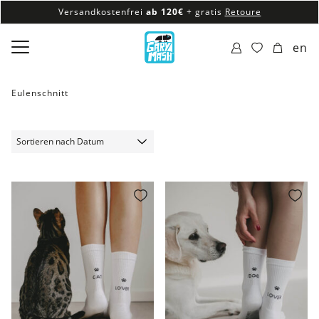
Versandkostenfrei
ab 120€
+ gratis
Retoure
100% veganes & fair produziertes Sortiment
en
Versandkostenfrei
ab 120€
+ gratis
Retoure
Eulenschnitt