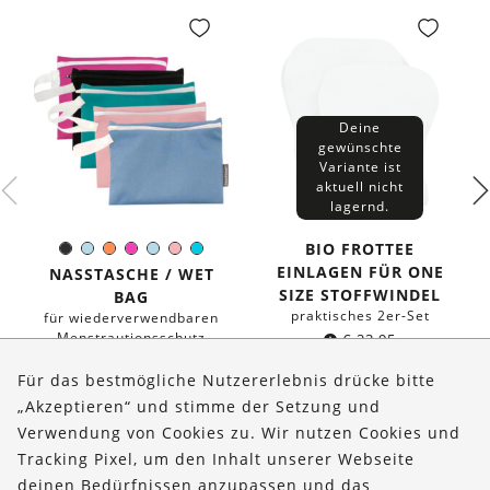
Deine
gewünschte
Variante ist
aktuell nicht
lagernd.
BIO FROTTEE
Schwarz
Hellblau
Orange
Pink
Hellblau
Rosa
Türkis
Farbe:
EINLAGEN FÜR ONE
NASSTASCHE / WET
SIZE STOFFWINDEL
BAG
praktisches 2er-Set
für wiederverwendbaren
Menstrautionsschutz
€
23,95
ab
€
16,95
Für das bestmögliche Nutzererlebnis drücke bitte
„Akzeptieren“ und stimme der Setzung und
Verwendung von Cookies zu. Wir nutzen Cookies und
Über uns
Tracking Pixel, um den Inhalt unserer Webseite
Bestellungen
deinen Bedürfnissen anzupassen und das