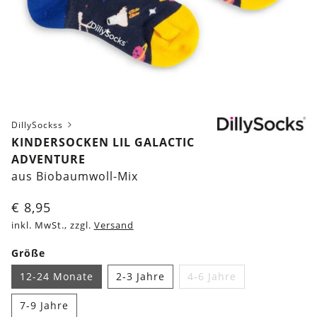
DillySockss
KINDERSOCKEN LIL GALACTIC
ADVENTURE
aus Biobaumwoll-Mix
€
8,95
inkl. MwSt., zzgl.
Versand
Größe
12-24 Monate
2-3 Jahre
4-6 Jahre
7-9 Jahre