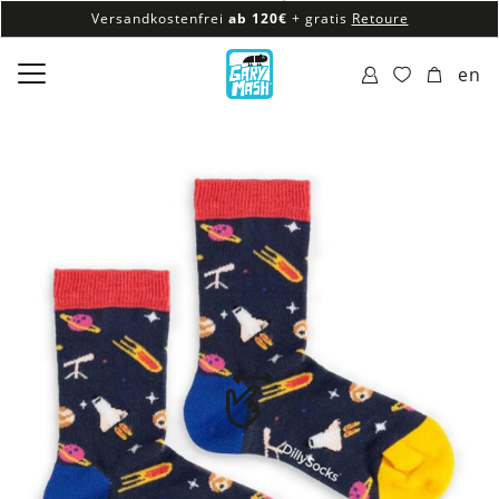
Versandkostenfrei
ab 120€
+ gratis
Retoure
100% veganes & fair produziertes Sortiment
en
Versandkostenfrei
ab 120€
+ gratis
Retoure