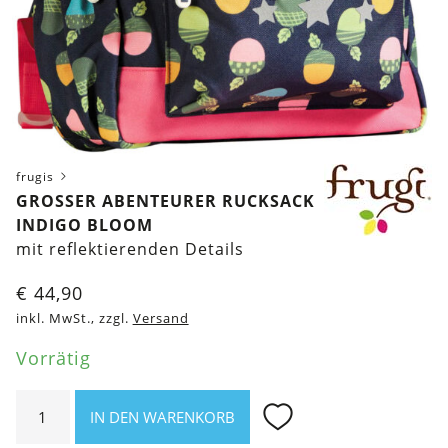
frugis
GROSSER ABENTEURER RUCKSACK I
NDIGO BLOOM
mit reflektierenden Details
€
44,90
inkl. MwSt., zzgl.
Versand
Vorrätig
Großer
IN DEN WARENKORB
Abenteurer