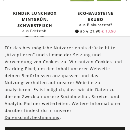
KINDER LUNCHBOX
ECO-BAUSTEINE
MINTGRÜN,
EKUBO
aus Biokunststoff
SCHWERTFISCH
aus Edelstahl
ab
€
21,90
€
13,90
€
24,90
Für das bestmögliche Nutzererlebnis drücke bitte
„Akzeptieren“ und stimme der Setzung und
Verwendung von Cookies zu. Wir nutzen Cookies und
Über uns
Tracking Pixel, um den Inhalt unserer Webseite
Bestellungen
deinen Bedürfnissen anzupassen und das
Nutzungsverhalten auf unserer Website zu
Kontakt & Hilfe
analysieren. Es ist möglich, dass wir die Daten zu
diesem Zweck an unsere Socialmedia-, Service- und
FOLLOW US
Analytic-Partner weiterleiten. Weitere Informationen
darüber findest du in unserer
Datenschutzbestimmung
.