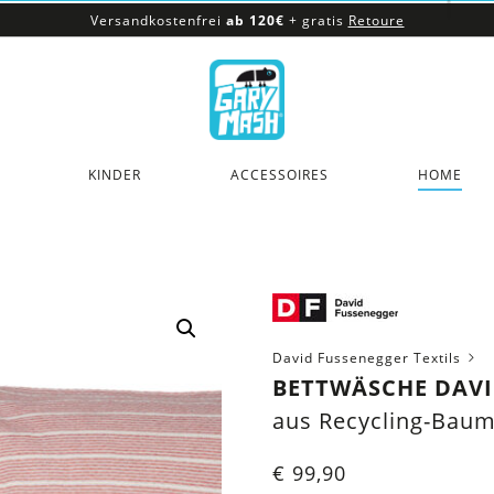
Versandkostenfrei
ab 120€
+ gratis
Retoure
100% veganes & fair produziertes Sortiment
Versandkostenfrei
ab 120€
+ gratis
Retoure
KINDER
ACCESSOIRES
HOME
David Fussenegger Textils
BETTWÄSCHE DAVI
aus Recycling-Bau
€
99,90