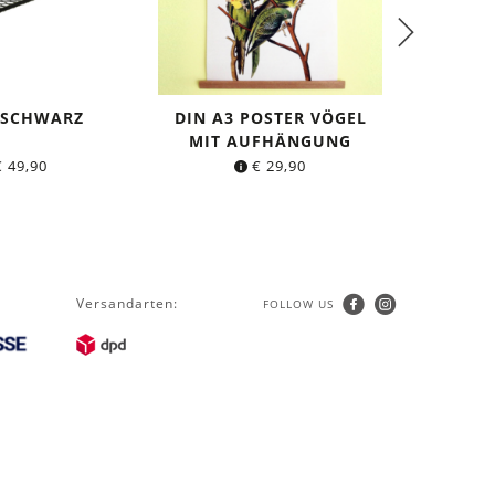
 SCHWARZ
DIN A3 POSTER VÖGEL
DICH
MIT AUFHÄNGUNG
KL
a
€
49,90
€
29,90
Versandarten:
FOLLOW US