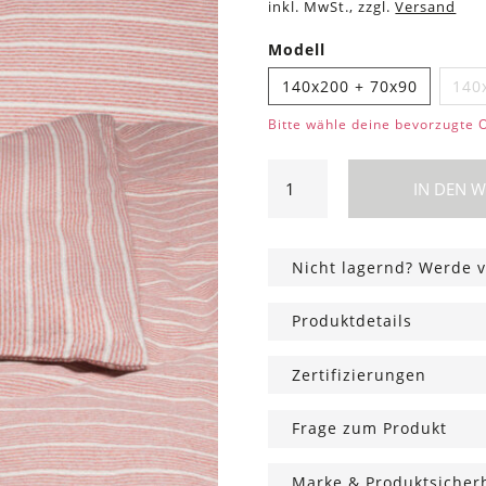
inkl. MwSt., zzgl.
Versand
Modell
140x200 + 70x90
140
Bitte wähle deine bevorzugte 
Bettwäsche
IN DEN 
David
"Struktur"
Rouge
Nicht lagernd? Werde v
Menge
Produktdetails
Zertifizierungen
Frage zum Produkt
Marke & Produktsicher