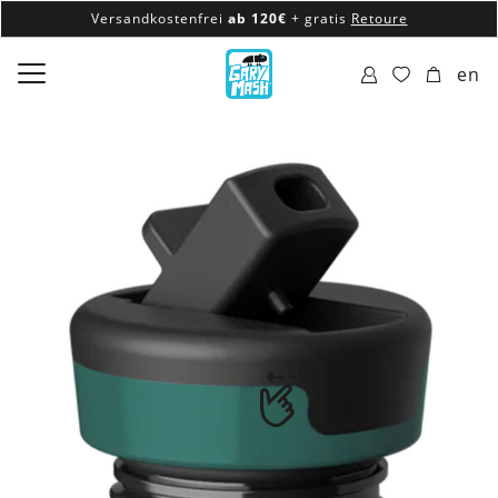
Versandkostenfrei
ab 120€
+ gratis
Retoure
100% veganes & fair produziertes Sortiment
en
Versandkostenfrei
ab 120€
+ gratis
Retoure