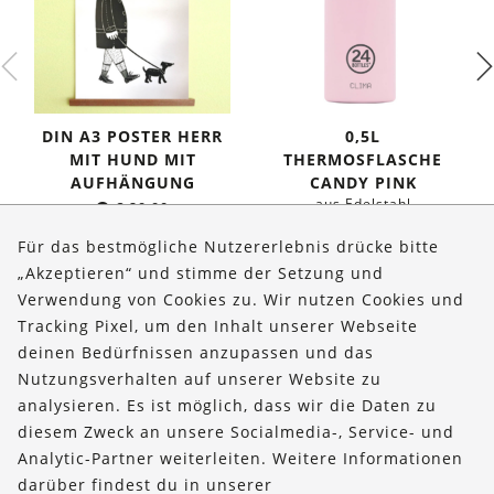
DIN A3 POSTER HERR
0,5L
MIT HUND MIT
THERMOSFLASCHE
AUFHÄNGUNG
CANDY PINK
aus Edelstahl
€
29,90
Ursprünglicher
Aktuelle
€
34,95
€
29,95
Für das bestmögliche Nutzererlebnis drücke bitte
Preis
Preis
„Akzeptieren“ und stimme der Setzung und
war:
ist:
Verwendung von Cookies zu. Wir nutzen Cookies und
Über uns
€ 34,95
€ 29,95.
Tracking Pixel, um den Inhalt unserer Webseite
Bestellungen
deinen Bedürfnissen anzupassen und das
Nutzungsverhalten auf unserer Website zu
Kontakt & Hilfe
analysieren. Es ist möglich, dass wir die Daten zu
diesem Zweck an unsere Socialmedia-, Service- und
FOLLOW US
Analytic-Partner weiterleiten. Weitere Informationen
darüber findest du in unserer