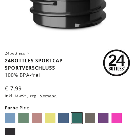
24bottless
24BOTTLES SPORTCAP
SPORTVERSCHLUSS
100% BPA-frei
€
7,99
inkl. MwSt., zzgl.
Versand
Farbe
Pine
Light
Light
Light
Light
Marine
Pine
Truffle
Lila
Pin
blue
green
pink
yellow
Schwarz