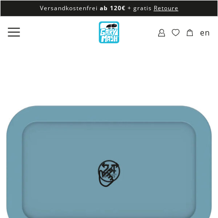
Versandkostenfrei
ab 120€
+ gratis
Retoure
100% veganes & fair produziertes Sortiment
en
Versandkostenfrei
ab 120€
+ gratis
Retoure