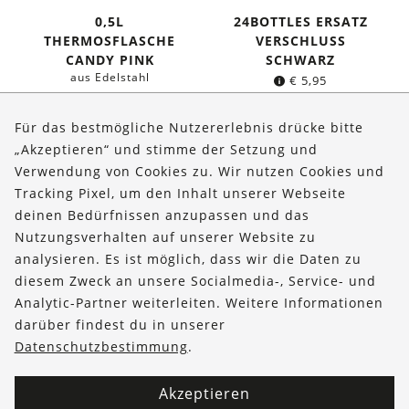
0,5L
24BOTTLES ERSATZ
THERMOSFLASCHE
VERSCHLUSS
CANDY PINK
SCHWARZ
aus Edelstahl
€
5,95
Ursprünglicher
Aktueller
€
34,95
€
29,95
Preis
Preis
Für das bestmögliche Nutzererlebnis drücke bitte
war:
ist:
„Akzeptieren“ und stimme der Setzung und
€ 34,95
€ 29,95.
Verwendung von Cookies zu. Wir nutzen Cookies und
Über uns
Tracking Pixel, um den Inhalt unserer Webseite
Bestellungen
deinen Bedürfnissen anzupassen und das
Nutzungsverhalten auf unserer Website zu
Kontakt & Hilfe
analysieren. Es ist möglich, dass wir die Daten zu
diesem Zweck an unsere Socialmedia-, Service- und
FOLLOW US
Analytic-Partner weiterleiten. Weitere Informationen
darüber findest du in unserer
Datenschutzbestimmung
.
Akzeptieren