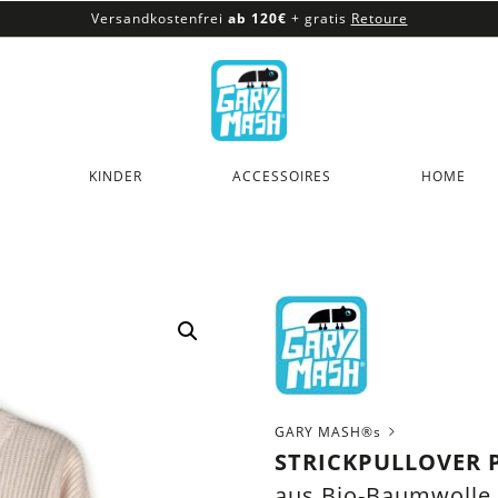
Versandkostenfrei
ab 120€
+ gratis
Retoure
100% veganes & fair produziertes Sortiment
Versandkostenfrei
ab 120€
+ gratis
Retoure
KINDER
ACCESSOIRES
HOME
GARY MASH®s
STRICKPULLOVER 
aus Bio-Baumwolle