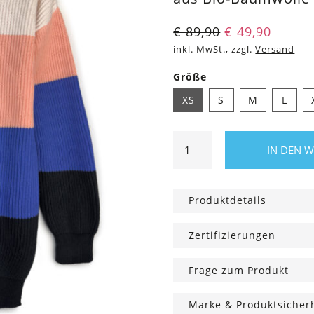
€
89,90
€
49,90
inkl. MwSt., zzgl.
Versand
Größe
XS
S
M
L
Strickpullover
IN DEN 
Peyla
Blockstreifen
apricot
Produktdetails
Menge
Zertifizierungen
Frage zum Produkt
Marke & Produktsicher