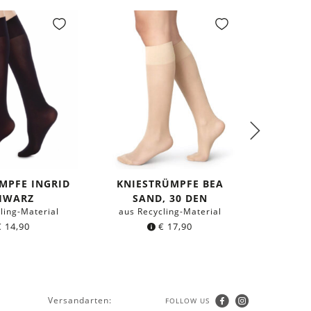
MPFE INGRID
KNIESTRÜMPFE BEA
HWARZ
SAND, 30 DEN
SHIR
ling-Material
aus Recycling-Material
EVERYD
€
14,90
€
17,90
aus 
Versandarten:
FOLLOW US