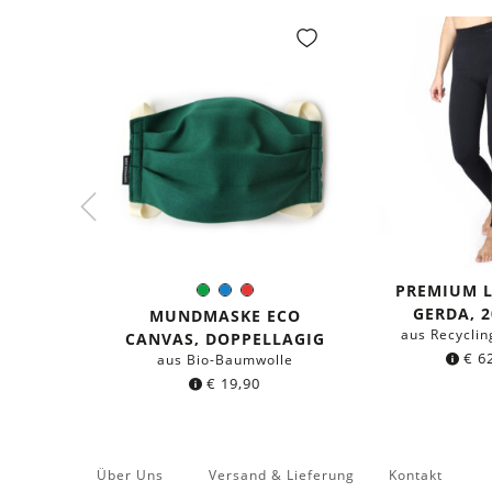
PREMIUM 
Grün
Blau
Rot
Farbe:
GERDA, 2
MUNDMASKE ECO
aus Recyclin
CANVAS, DOPPELLAGIG
€
62
aus Bio-Baumwolle
€
19,90
Über Uns
Versand & Lieferung
Kontakt