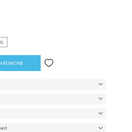
XL
WARENKORB
heit