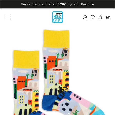
Versandkostenfrei
ab 120€
+ gratis
Retoure
100% veganes & fair produziertes Sortiment
en
Versandkostenfrei
ab 120€
+ gratis
Retoure