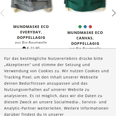
MUNDMASKE ECO
Grün
Blau
Rot
Farbe:
EVERYDAY,
MUNDMASKE ECO
DOPPELLAGIG
CANVAS,
aus Bio-Baumwolle
DOPPELLAGIG
€
21,90
aus Bio-Baumwolle
€
19,90
Für das bestmögliche Nutzererlebnis drücke bitte
„Akzeptieren“ und stimme der Setzung und
Verwendung von Cookies zu. Wir nutzen Cookies und
Über uns
Tracking Pixel, um den Inhalt unserer Webseite
Bestellungen
deinen Bedürfnissen anzupassen und das
Nutzungsverhalten auf unserer Website zu
Kontakt & Hilfe
analysieren. Es ist möglich, dass wir die Daten zu
diesem Zweck an unsere Socialmedia-, Service- und
FOLLOW US
Analytic-Partner weiterleiten. Weitere Informationen
darüber findest du in unserer