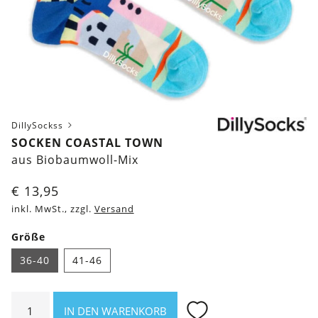
DillySockss
SOCKEN COASTAL TOWN
aus Biobaumwoll-Mix
€
13,95
inkl. MwSt., zzgl.
Versand
Größe
36-40
41-46
Socken
IN DEN WARENKORB
Coastal