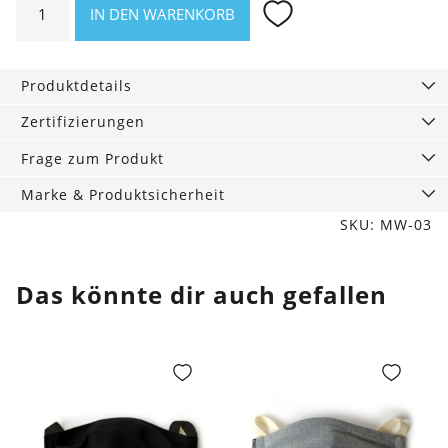
IN DEN WARENKORB
Socken
schwarz
im
Produktdetails
3er-
Pack
Zertifizierungen
Menge
Frage zum Produkt
Marke & Produktsicherheit
SKU: MW-03
Das könnte dir auch gefallen