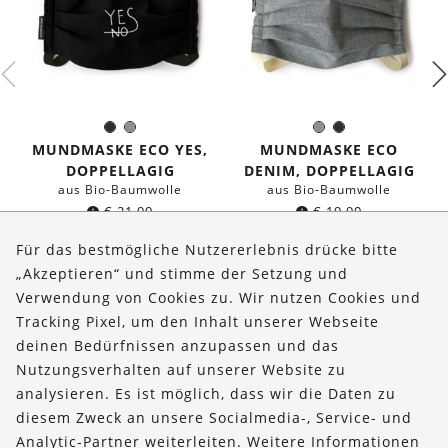
Schwarz
Grau
Grau
Schwarz
Farbe:
Farbe:
MUNDMASKE ECO YES,
MUNDMASKE ECO
DOPPELLAGIG
DENIM, DOPPELLAGIG
aus Bio-Baumwolle
aus Bio-Baumwolle
€
21,90
€
19,90
Für das bestmögliche Nutzererlebnis drücke bitte
„Akzeptieren“ und stimme der Setzung und
Verwendung von Cookies zu. Wir nutzen Cookies und
Über uns
Tracking Pixel, um den Inhalt unserer Webseite
Bestellungen
deinen Bedürfnissen anzupassen und das
Nutzungsverhalten auf unserer Website zu
Kontakt & Hilfe
analysieren. Es ist möglich, dass wir die Daten zu
diesem Zweck an unsere Socialmedia-, Service- und
FOLLOW US
Analytic-Partner weiterleiten. Weitere Informationen