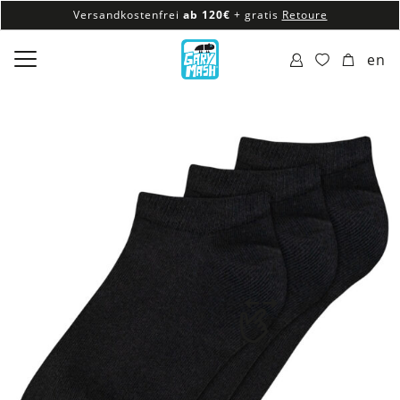
Versandkostenfrei
ab 120€
+ gratis
Retoure
100% veganes & fair produziertes Sortiment
en
Versandkostenfrei
ab 120€
+ gratis
Retoure