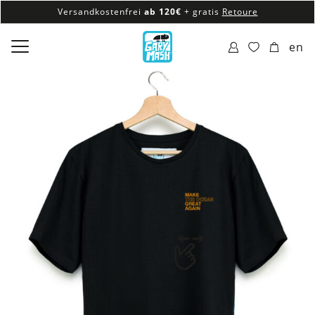
Versandkostenfrei
ab 120€
+ gratis
Retoure
100% veganes & fair produziertes Sortiment
en
Versandkostenfrei
ab 120€
+ gratis
Retoure