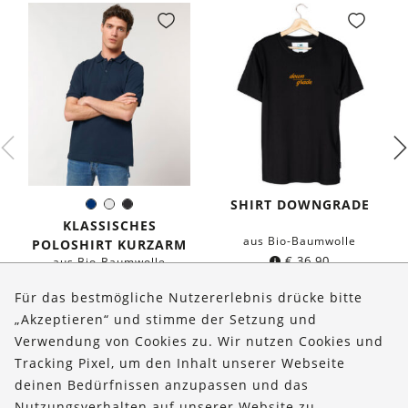
SHIRT DOWNGRADE
Dunkelblau
Weiß
Schwarz
Farbe:
KLASSISCHES
aus Bio-Baumwolle
POLOSHIRT KURZARM
€
36,90
aus Bio-Baumwolle
€
39,90
Für das bestmögliche Nutzererlebnis drücke bitte
„Akzeptieren“ und stimme der Setzung und
Verwendung von Cookies zu. Wir nutzen Cookies und
Über uns
Tracking Pixel, um den Inhalt unserer Webseite
Bestellungen
deinen Bedürfnissen anzupassen und das
Nutzungsverhalten auf unserer Website zu