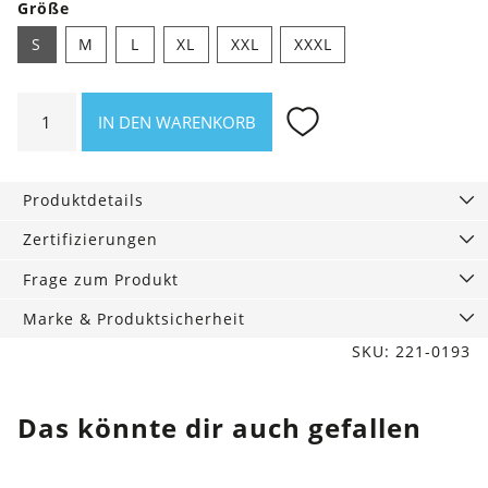
Größe
S
M
L
XL
XXL
XXXL
Shirt
IN DEN WARENKORB
Make
the
Ocean
Produktdetails
great
again
Zertifizierungen
Menge
Frage zum Produkt
Marke & Produktsicherheit
SKU: 221-0193
Das könnte dir auch gefallen