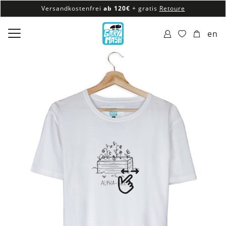
Versandkostenfrei
ab 120€
+ gratis
Retoure
100% veganes & fair produziertes Sortiment
en
Versandkostenfrei
ab 120€
+ gratis
Retoure