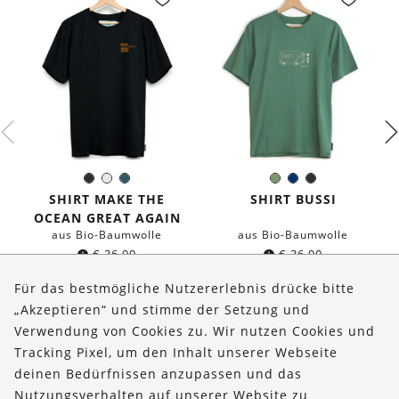
Schwarz
Weiß
Dunkles
Olivgrün
Dunkelblau
Schwarz
Farbe:
Farbe:
Petrol
SHIRT MAKE THE
SHIRT BUSSI
OCEAN GREAT AGAIN
aus Bio-Baumwolle
aus Bio-Baumwolle
€
36,90
€
36,90
Für das bestmögliche Nutzererlebnis drücke bitte
„Akzeptieren“ und stimme der Setzung und
Verwendung von Cookies zu. Wir nutzen Cookies und
Über uns
Tracking Pixel, um den Inhalt unserer Webseite
Bestellungen
deinen Bedürfnissen anzupassen und das
Nutzungsverhalten auf unserer Website zu
Kontakt & Hilfe