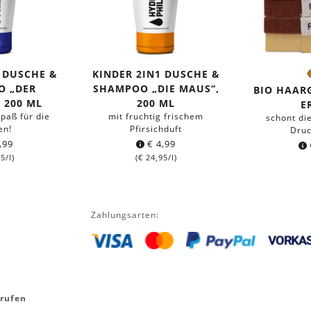
 DUSCHE &
KINDER 2IN1 DUSCHE &
F
O „DER
SHAMPOO „DIE MAUS“,
BIO HAAR
 200 ML
200 ML
E
paß für die
mit fruchtig frischem
schont di
en!
Pfirsichduft
Druc
,99
€
4,99
95
/l)
(
€
24,95
/l)
Zahlungsarten:
rrufen