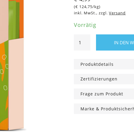
(
€
124,75
/kg)
inkl. MwSt., zzgl.
Versand
Vorrätig
Shampooflakes
IN DEN 
Sanddorn,
40
g
Produktdetails
Menge
Zertifizierungen
Frage zum Produkt
Marke & Produktsicher