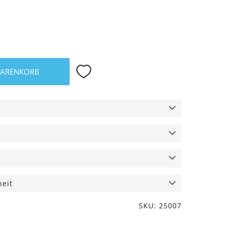
WARENKORB
heit
SKU: 25007