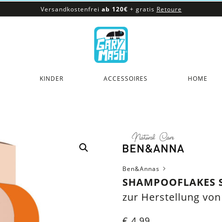
Versandkostenfrei
ab 120€
+ gratis
Retoure
100% veganes & fair produziertes Sortiment
Versandkostenfrei
ab 120€
+ gratis
Retoure
KINDER
ACCESSOIRES
HOME
Ben&Annas
SHAMPOOFLAKES 
zur Herstellung vo
€
4,99