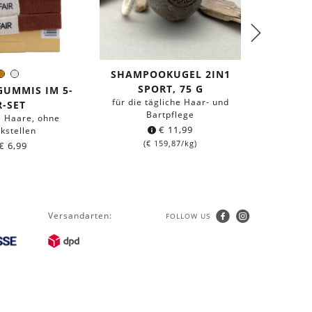
SHAMPOOKUGEL 2IN1
TÄS
Braun
Weiß
arbe:
SPORT, 75 G
FAL
GUMMIS IM 5-
für die tägliche Haar- und
zur Aufbe
R-SET
Bartpflege
Pfl
e Haare, ohne
€
11,99
kstellen
(
€
159,87
/kg)
€
6,99
Versandarten:
FOLLOW US