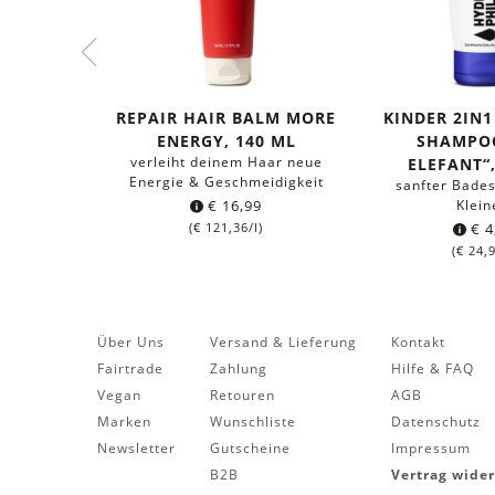
REPAIR HAIR BALM MORE
KINDER 2IN1
ENERGY, 140 ML
SHAMPO
verleiht deinem Haar neue
ELEFANT“,
Energie & Geschmeidigkeit
sanfter Bades
€
16,99
Klein
(
€
121,36
/l)
€
4
(
€
24,
Über Uns
Versand & Lieferung
Kontakt
Fairtrade
Zahlung
Hilfe & FAQ
Vegan
Retouren
AGB
Marken
Wunschliste
Datenschutz
Newsletter
Gutscheine
Impressum
B2B
Vertrag wide