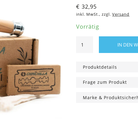
€
32,95
inkl. MwSt., zzgl.
Versand
Vorrätig
Rasierhobel
IN DEN 
aus
Olivenholz
Menge
Produktdetails
Frage zum Produkt
Marke & Produktsicher