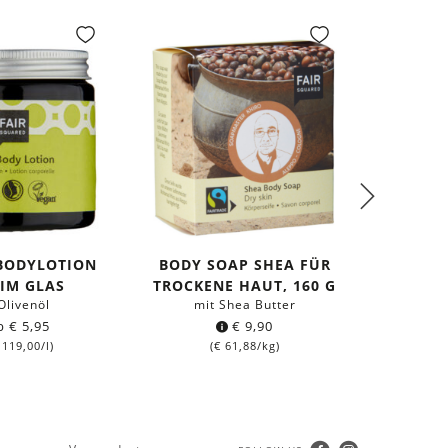
 BODYLOTION
BODY SOAP SHEA FÜR
BODY 
 IM GLAS
TROCKENE HAUT, 160 G
PEE
Olivenöl
mit Shea Butter
mit
b
€
5,95
€
9,90
119,00
/l)
(
€
61,88
/kg)
(