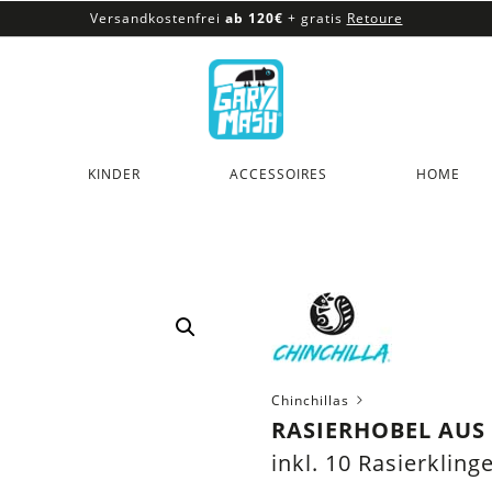
Versandkostenfrei
ab 120€
+ gratis
Retoure
100% veganes & fair produziertes Sortiment
Versandkostenfrei
ab 120€
+ gratis
Retoure
KINDER
ACCESSOIRES
HOME
Chinchillas
RASIERHOBEL AUS
inkl. 10 Rasierkling