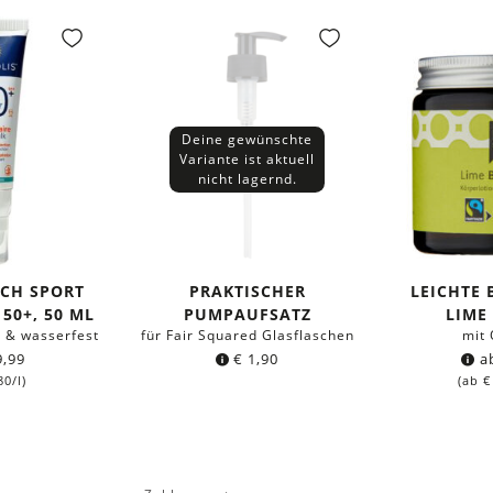
Deine gewünschte
Variante ist aktuell
nicht lagernd.
CH SPORT
PRAKTISCHER
LEICHTE
50+, 50 ML
PUMPAUFSATZ
LIME
t & wasserfest
für Fair Squared Glasflaschen
mit 
,99
€
1,90
a
80
/l)
(ab
€