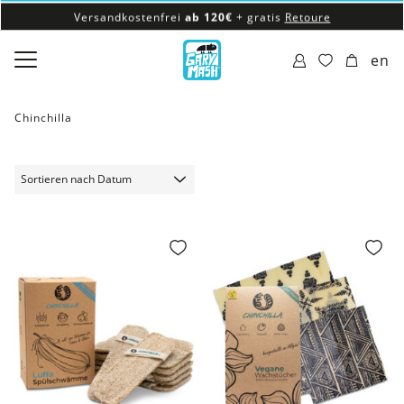
Versandkostenfrei
ab 120€
+ gratis
Retoure
100% veganes & fair produziertes Sortiment
en
Versandkostenfrei
ab 120€
+ gratis
Retoure
Chinchilla