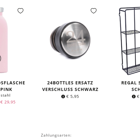
OSFLASCHE
24BOTTLES ERSATZ
REGAL
 PINK
VERSCHLUSS SCHWARZ
SC
lstahl
€
5,95
€
Ursprünglicher
Aktueller
€
29,95
Preis
Preis
war:
ist:
€ 34,95
€ 29,95.
Zahlungsarten: