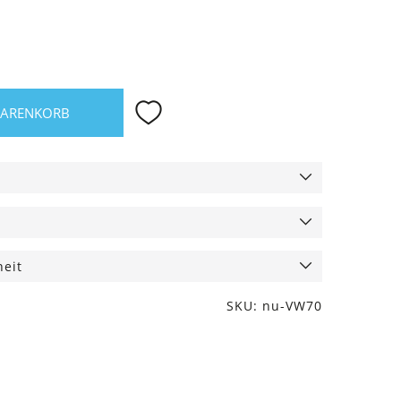
WARENKORB
heit
SKU: nu-VW70