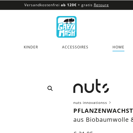
Versandkostenfrei
ab 120€
+ gratis
Retoure
100% veganes & fair produziertes Sortiment
Versandkostenfrei
ab 120€
+ gratis
Retoure
KINDER
ACCESSOIRES
HOME
nuts innovationss
PFLANZENWACHSTU
aus Biobaumwolle 