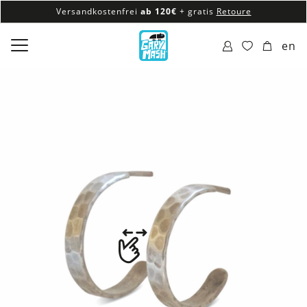
Versandkostenfrei
ab 120€
+ gratis
Retoure
100% veganes & fair produziertes Sortiment
en
Versandkostenfrei
ab 120€
+ gratis
Retoure