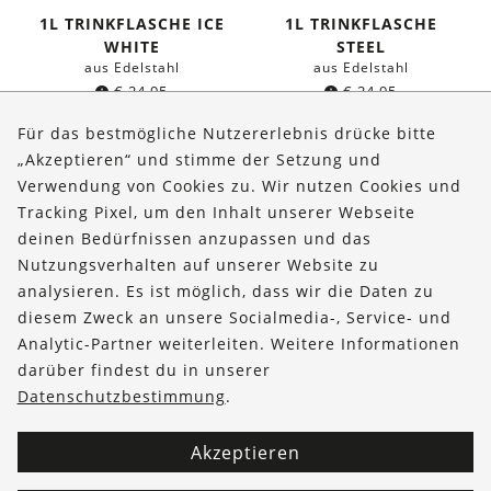
1L TRINKFLASCHE ICE
1L TRINKFLASCHE
WHITE
STEEL
aus Edelstahl
aus Edelstahl
€
24,95
€
24,95
Für das bestmögliche Nutzererlebnis drücke bitte
„Akzeptieren“ und stimme der Setzung und
Verwendung von Cookies zu. Wir nutzen Cookies und
Über uns
Tracking Pixel, um den Inhalt unserer Webseite
Bestellungen
deinen Bedürfnissen anzupassen und das
Nutzungsverhalten auf unserer Website zu
Kontakt & Hilfe
analysieren. Es ist möglich, dass wir die Daten zu
diesem Zweck an unsere Socialmedia-, Service- und
FOLLOW US
Analytic-Partner weiterleiten. Weitere Informationen
darüber findest du in unserer
Datenschutzbestimmung
.
Akzeptieren