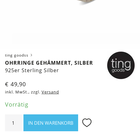
ting goodss
OHRRINGE GEHÄMMERT, SILBER
925er Sterling Silber
€
49,90
inkl. MwSt., zzgl.
Versand
Vorrätig
Ohrringe
IN DEN WARENKORB
gehämmert,
silber