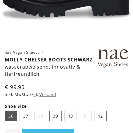
nae Vegan Shoess
MOLLY CHELSEA BOOTS SCHWARZ
wasserabweisend, innovativ &
tierfreundlich
€
99,95
inkl. MwSt., zzgl.
Versand
Shoe Size
36
37
38
39
40
41
42
MOLLY