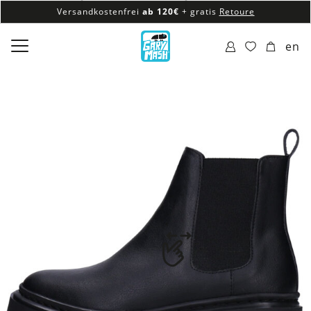
Versandkostenfrei
ab 120€
+ gratis
Retoure
100% veganes & fair produziertes Sortiment
en
Versandkostenfrei
ab 120€
+ gratis
Retoure