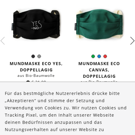
Schwarz
Grau
Grün
Blau
Rot
Farbe:
Farbe:
MUNDMASKE ECO YES,
MUNDMASKE ECO
DOPPELLAGIG
CANVAS,
aus Bio-Baumwolle
DOPPELLAGIG
€
21,90
aus Bio-Baumwolle
€
19,90
Für das bestmögliche Nutzererlebnis drücke bitte
„Akzeptieren“ und stimme der Setzung und
Verwendung von Cookies zu. Wir nutzen Cookies und
Über uns
Tracking Pixel, um den Inhalt unserer Webseite
Bestellungen
deinen Bedürfnissen anzupassen und das
Nutzungsverhalten auf unserer Website zu
Kontakt & Hilfe