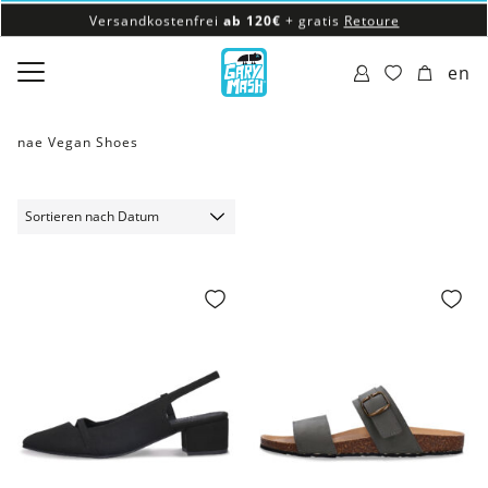
Versandkostenfrei
ab 120€
+ gratis
Retoure
100% veganes & fair produziertes Sortiment
en
Versandkostenfrei
ab 120€
+ gratis
Retoure
nae Vegan Shoes