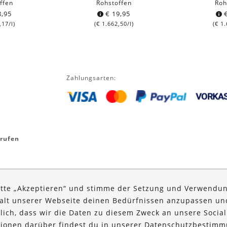
ffen
Rohstoffen
Roh
,95
€
19,95
,17
/l)
(
€
1.662,50
/l)
(
€
1.
Zahlungsarten:
rrufen
itte „Akzeptieren“ und stimme der Setzung und Verwendun
halt unserer Webseite deinen Bedürfnissen anzupassen u
glich, dass wir die Daten zu diesem Zweck an unsere Social
ationen darüber findest du in unserer
Datenschutzbestimm