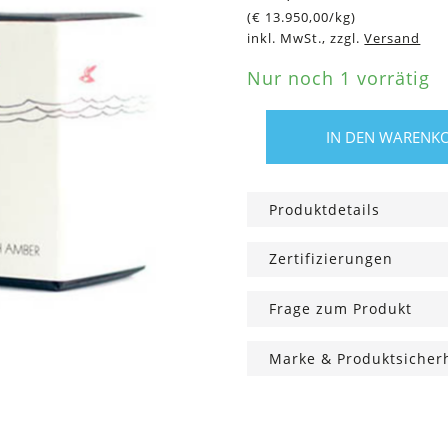
(
€
13.950,00
/kg)
inkl. MwSt., zzgl.
Versand
Nur noch 1 vorrätig
IN DEN WARENK
Mineral
Eye
Shadow
Produktdetails
Posh
fox,
Zertifizierungen
1
g
Frage zum Produkt
Menge
Marke & Produktsicher