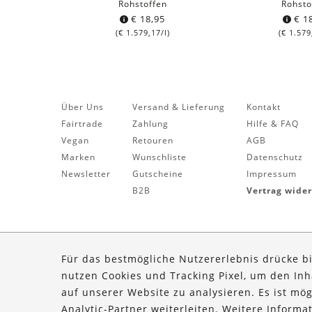
Rohstoffen
Rohsto
€
18,95
€
18
(
€
1.579,17
/l)
(
€
1.579
Über Uns
Versand & Lieferung
Kontakt
Fairtrade
Zahlung
Hilfe & FAQ
Vegan
Retouren
AGB
Marken
Wunschliste
Datenschutz
Newsletter
Gutscheine
Impressum
B2B
Vertrag wide
Für das bestmögliche Nutzererlebnis drücke b
nutzen Cookies und Tracking Pixel, um den In
auf unserer Website zu analysieren. Es ist mö
Analytic-Partner weiterleiten. Weitere Inform