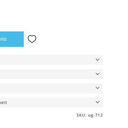
ORB
heit
SKU: ug-712