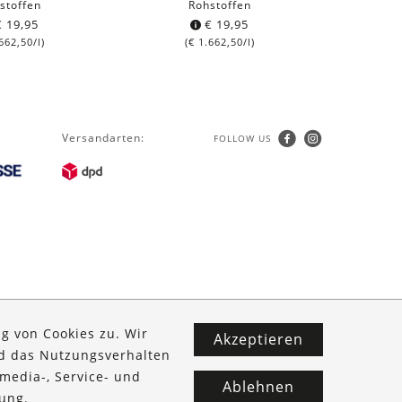
stoffen
Rohstoffen
€
19,95
€
19,95
zum
662,50
/l)
(
€
1.662,50
/l)
Versandarten:
FOLLOW US
g von Cookies zu. Wir
Akzeptieren
nd das Nutzungsverhalten
media-, Service- und
Ablehnen
ung
.