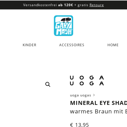
Versandkostenfrei
ab 120€
+ gratis
Retoure
100% veganes & fair produziertes Sortiment
Versandkostenfrei
ab 120€
+ gratis
Retoure
KINDER
ACCESSOIRES
HOME
uoga uogas
MINERAL EYE SHA
warmes Braun mit 
€
13,95