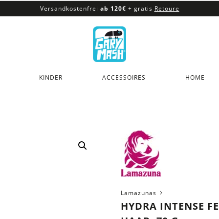
Versandkostenfrei
ab 120€
+ gratis
Retoure
100% veganes & fair produziertes Sortiment
Versandkostenfrei
ab 120€
+ gratis
Retoure
KINDER
ACCESSOIRES
HOME
Lamazunas
HYDRA INTENSE F