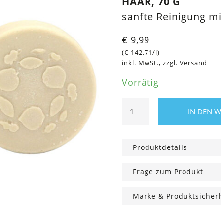
HAAR, 70 G
sanfte Reinigung mi
€
9,99
(
€
142,71
/l)
inkl. MwSt., zzgl.
Versand
Vorrätig
Hydra
IN DEN 
Intense
festes
Shampoo
Produktdetails
für
trockenes
Frage zum Produkt
Haar,
70
Marke & Produktsicher
g
Menge