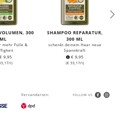
VOLUMEN, 300
SHAMPOO REPARATUR,
HA
ML
300 ML
REPAR
r mehr Fülle &
schenkt deinem Haar neue
wirkt Sp
ffigkeit
Spannkraft
€
9,95
€
9,95
3,17
/l)
(
€
33,17
/l)
Versandarten:
FOLLOW US