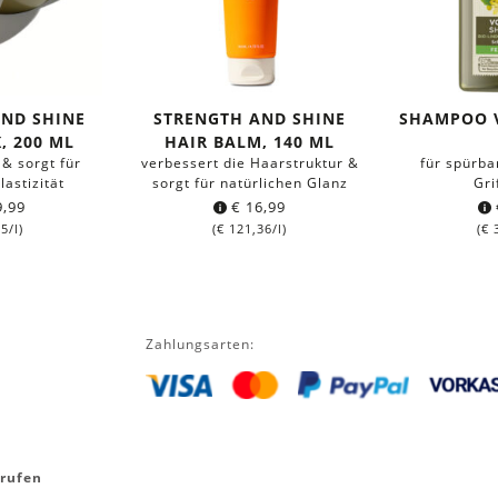
AND SHINE
STRENGTH AND SHINE
SHAMPOO 
, 200 ML
HAIR BALM, 140 ML
 & sorgt für
verbessert die Haarstruktur &
für spürba
lastizität
sorgt für natürlichen Glanz
Gri
,99
€
16,99
95
/l)
(
€
121,36
/l)
(
€
3
Zahlungsarten:
rrufen