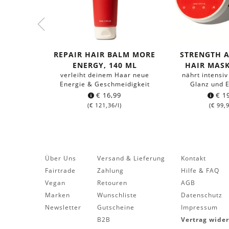
REPAIR HAIR BALM MORE
STRENGTH 
ENERGY, 140 ML
HAIR MASK
verleiht deinem Haar neue
nährt intensiv
Energie & Geschmeidigkeit
Glanz und E
€
16,99
€
19
(
€
121,36
/l)
(
€
99,
Über Uns
Versand & Lieferung
Kontakt
Fairtrade
Zahlung
Hilfe & FAQ
Vegan
Retouren
AGB
Marken
Wunschliste
Datenschutz
Newsletter
Gutscheine
Impressum
B2B
Vertrag wide