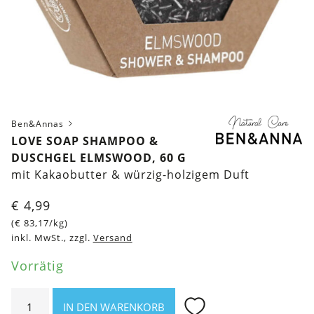
Ben&Annas
LOVE SOAP SHAMPOO &
DUSCHGEL ELMSWOOD, 60 G
mit Kakaobutter & würzig-holzigem Duft
€
4,99
(
€
83,17
/kg)
inkl. MwSt., zzgl.
Versand
Vorrätig
Love
IN DEN WARENKORB
Soap