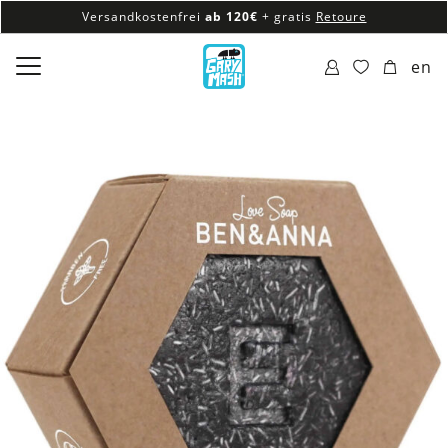
Versandkostenfrei
ab 120€
+ gratis
Retoure
100% veganes & fair produziertes Sortiment
en
Versandkostenfrei
ab 120€
+ gratis
Retoure