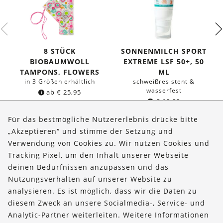
8 STÜCK
SONNENMILCH SPORT
BIOBAUMWOLL
EXTREME LSF 50+, 50
TAMPONS, FLOWERS
ML
in 3 Größen erhältlich
schweißresistent &
wasserfest
ab
€
25,95
€
19,99
(
€
399,80
/l)
Für das bestmögliche Nutzererlebnis drücke bitte
„Akzeptieren“ und stimme der Setzung und
Verwendung von Cookies zu. Wir nutzen Cookies und
Über uns
Tracking Pixel, um den Inhalt unserer Webseite
Bestellungen
deinen Bedürfnissen anzupassen und das
Nutzungsverhalten auf unserer Website zu
Kontakt & Hilfe
analysieren. Es ist möglich, dass wir die Daten zu
diesem Zweck an unsere Socialmedia-, Service- und
FOLLOW US
Analytic-Partner weiterleiten. Weitere Informationen