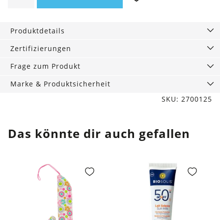
Shampoo
&
Produktdetails
Duschgel
Elmswood,
Zertifizierungen
60
Frage zum Produkt
g
Menge
Marke & Produktsicherheit
SKU: 2700125
Das könnte dir auch gefallen