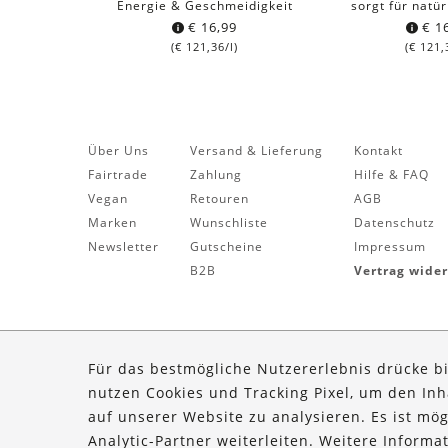
Energie & Geschmeidigkeit
sorgt für natü
€
16,99
€
16
(
€
121,36
/l)
(
€
121,
Über Uns
Versand & Lieferung
Kontakt
Fairtrade
Zahlung
Hilfe & FAQ
Vegan
Retouren
AGB
Marken
Wunschliste
Datenschutz
Newsletter
Gutscheine
Impressum
B2B
Vertrag wide
Für das bestmögliche Nutzererlebnis drücke b
nutzen Cookies und Tracking Pixel, um den In
auf unserer Website zu analysieren. Es ist mö
Analytic-Partner weiterleiten. Weitere Inform