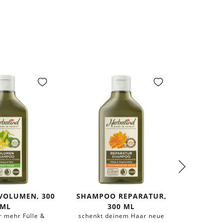
VOLUMEN, 300
SHAMPOO REPARATUR,
HA
ML
300 ML
REPAR
r mehr Fülle &
schenkt deinem Haar neue
wirkt Sp