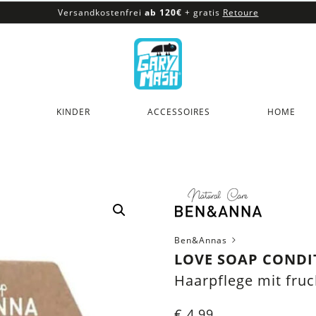
Versandkostenfrei
ab 120€
+ gratis
Retoure
100% veganes & fair produziertes Sortiment
Versandkostenfrei
ab 120€
+ gratis
Retoure
KINDER
ACCESSOIRES
HOME
Ben&Annas
LOVE SOAP CONDIT
Haarpflege mit fru
€
4,99