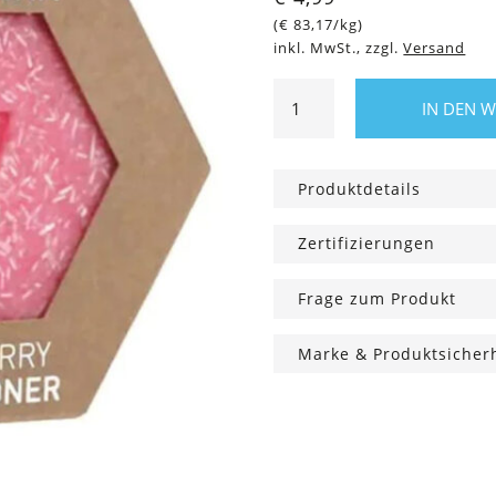
(
€
83,17
/kg)
inkl. MwSt., zzgl.
Versand
Love
IN DEN 
Soap
Conditioner
Very
Produktdetails
Berry,
60
Zertifizierungen
g
Menge
Frage zum Produkt
Marke & Produktsicher