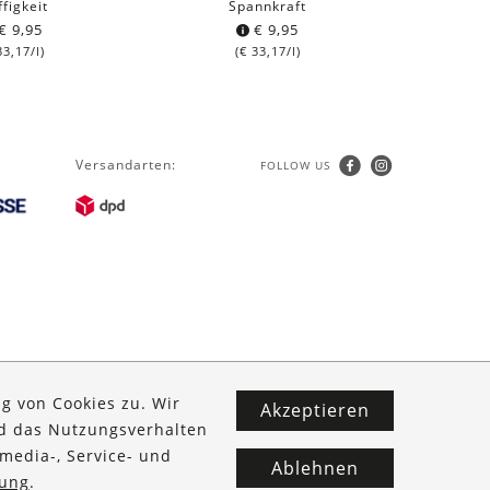
ffigkeit
Spannkraft
€
9,95
€
9,95
3,17
/l)
(
€
33,17
/l)
Versandarten:
FOLLOW US
g von Cookies zu. Wir
Akzeptieren
nd das Nutzungsverhalten
media-, Service- und
Ablehnen
ung
.