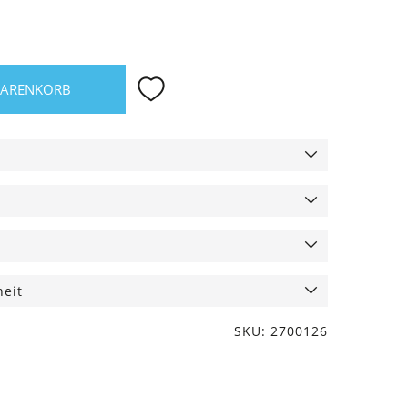
WARENKORB
heit
SKU: 2700126