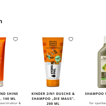
n
AND SHINE
KINDER 2IN1 DUSCHE &
SHAMPOO 
, 140 ML
SHAMPOO „DIE MAUS“,
Haarstruktur &
für spürba
200 ML