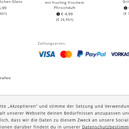
rlichen Glanz
Gri
mit fruchtig frischem
,99
Pfirsichduft
36
/l)
€
4,99
(
€
3
(
€
24,95
/l)
Zahlungsarten:
rrufen
itte „Akzeptieren“ und stimme der Setzung und Verwendun
halt unserer Webseite deinen Bedürfnissen anzupassen u
glich, dass wir die Daten zu diesem Zweck an unsere Social
ationen darüber findest du in unserer
Datenschutzbestimm