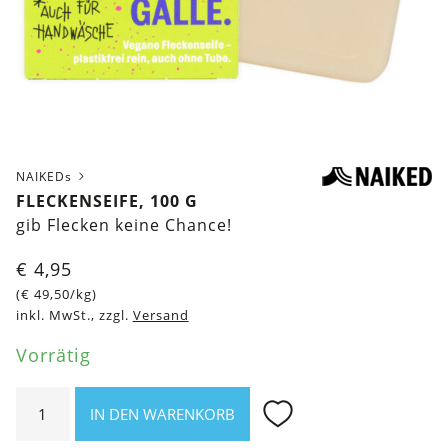
NAIKEDs
FLECKENSEIFE, 100 G
gib Flecken keine Chance!
€
4,95
(
€
49,50
/kg)
inkl. MwSt., zzgl.
Versand
Vorrätig
Fleckenseife,
IN DEN WARENKORB
100
g