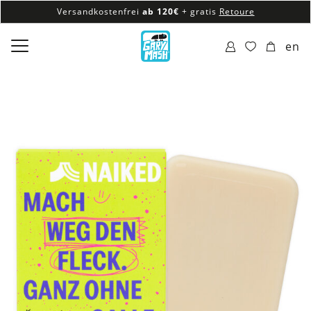
Versandkostenfrei
ab 120€
+ gratis
Retoure
100% veganes & fair produziertes Sortiment
en
Versandkostenfrei
ab 120€
+ gratis
Retoure