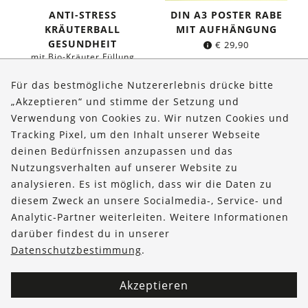
ANTI-STRESS
DIN A3 POSTER RABE
KRÄUTERBALL
MIT AUFHÄNGUNG
GESUNDHEIT
€
29,90
mit Bio-Kräuter Füllung
€
11,95
Für das bestmögliche Nutzererlebnis drücke bitte
„Akzeptieren“ und stimme der Setzung und
Verwendung von Cookies zu. Wir nutzen Cookies und
Über uns
Tracking Pixel, um den Inhalt unserer Webseite
Bestellungen
deinen Bedürfnissen anzupassen und das
Nutzungsverhalten auf unserer Website zu
Kontakt & Hilfe
analysieren. Es ist möglich, dass wir die Daten zu
diesem Zweck an unsere Socialmedia-, Service- und
FOLLOW US
Analytic-Partner weiterleiten. Weitere Informationen
darüber findest du in unserer
Datenschutzbestimmung
.
Akzeptieren