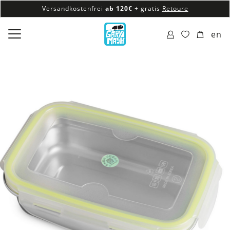
Versandkostenfrei
ab 120€
+ gratis
Retoure
100% veganes & fair produziertes Sortiment
en
Versandkostenfrei
ab 120€
+ gratis
Retoure