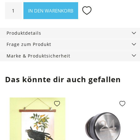
Coffee
IN DEN WARENKORB
to-
go
Becher
Produktdetails
weiß
Menge
Frage zum Produkt
Marke & Produktsicherheit
Das könnte dir auch gefallen