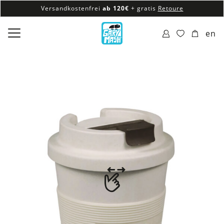
Versandkostenfrei
ab 120€
+ gratis
Retoure
100% veganes & fair produziertes Sortiment
en
Versandkostenfrei
ab 120€
+ gratis
Retoure