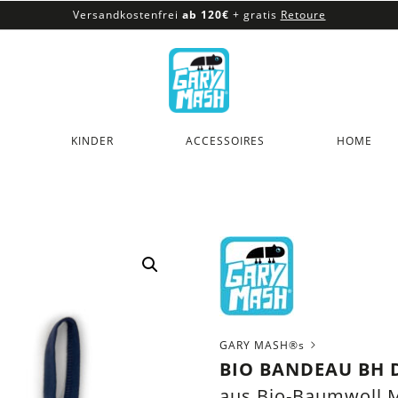
Versandkostenfrei
ab 120€
+ gratis
Retoure
100% veganes & fair produziertes Sortiment
Versandkostenfrei
ab 120€
+ gratis
Retoure
KINDER
ACCESSOIRES
HOME
GARY MASH®s
BIO BANDEAU BH
aus Bio-Baumwoll 