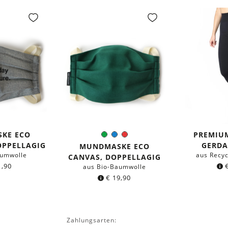
KE ECO
PREMIU
Grün
Blau
Rot
Farbe:
OPPELLAGIG
GERDA
MUNDMASKE ECO
aumwolle
aus Recyc
CANVAS, DOPPELLAGIG
,90
aus Bio-Baumwolle
€
19,90
Zahlungsarten: