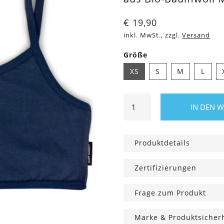
€
19,90
inkl. MwSt., zzgl.
Versand
Größe
XS
S
M
L
Bio
IN DEN 
Bandeau
BH
dunkelblau
Produktdetails
Menge
Zertifizierungen
Frage zum Produkt
Marke & Produktsicher