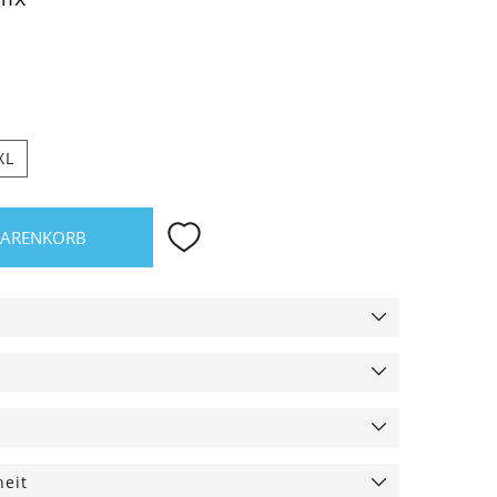
XL
WARENKORB
heit