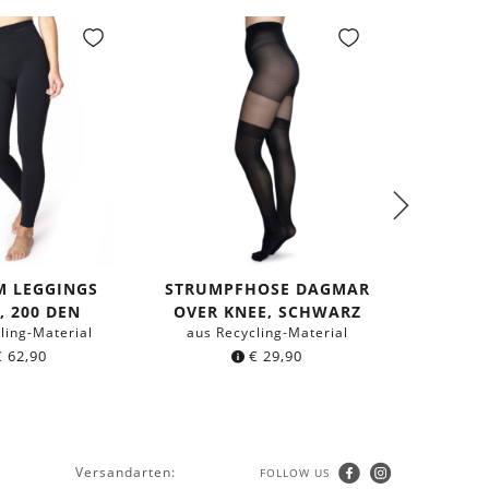
M LEGGINGS
STRUMPFHOSE DAGMAR
KNIE
, 200 DEN
OVER KNEE, SCHWARZ
SCHW
ling-Material
aus Recycling-Material
aus Re
€
62,90
€
29,90
Versandarten:
FOLLOW US