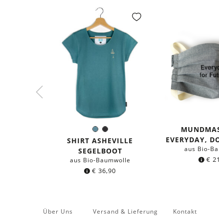
MUNDMAS
Seeblau
Schwarz
Farbe:
EVERYDAY, D
SHIRT ASHEVILLE
aus Bio-B
SEGELBOOT
€
21
aus Bio-Baumwolle
€
36,90
Über Uns
Versand & Lieferung
Kontakt