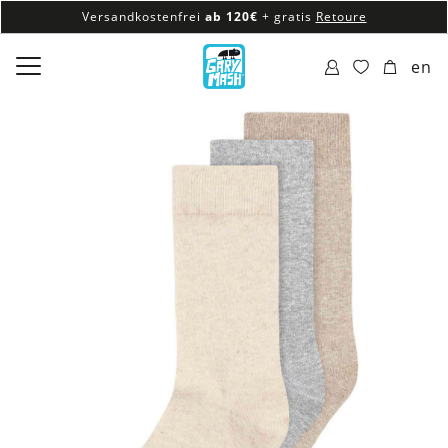
Versandkostenfrei
ab 120€
+ gratis
Retoure
100% veganes & fair produziertes Sortiment
en
Versandkostenfrei
ab 120€
+ gratis
Retoure