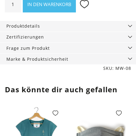
IN DEN WARENKORB
Socken
"Cream"
im
Produktdetails
3er-
Pack
Zertifizierungen
Menge
Frage zum Produkt
Marke & Produktsicherheit
SKU: MW-08
Das könnte dir auch gefallen