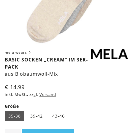
mela wears
BASIC SOCKEN „CREAM“ IM 3ER-
PACK
aus Biobaumwoll-Mix
€
14,99
inkl. MwSt., zzgl.
Versand
Größe
35-38
39-42
43-46
Basic