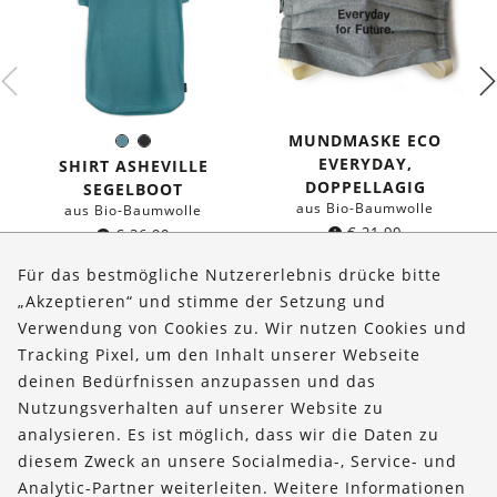
MUNDMASKE ECO
Seeblau
Schwarz
Farbe:
EVERYDAY,
SHIRT ASHEVILLE
DOPPELLAGIG
SEGELBOOT
aus Bio-Baumwolle
aus Bio-Baumwolle
€
21,90
€
36,90
Für das bestmögliche Nutzererlebnis drücke bitte
„Akzeptieren“ und stimme der Setzung und
Verwendung von Cookies zu. Wir nutzen Cookies und
Über uns
Tracking Pixel, um den Inhalt unserer Webseite
Bestellungen
deinen Bedürfnissen anzupassen und das
Nutzungsverhalten auf unserer Website zu
Kontakt & Hilfe
analysieren. Es ist möglich, dass wir die Daten zu
diesem Zweck an unsere Socialmedia-, Service- und
FOLLOW US
Analytic-Partner weiterleiten. Weitere Informationen