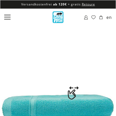
Versandkostenfrei
ab 120€
+ gratis
Retoure
100% veganes & fair produziertes Sortiment
en
Versandkostenfrei
ab 120€
+ gratis
Retoure