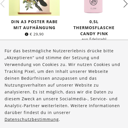
DIN A3 POSTER RABE
0,5L
MIT AUFHÄNGUNG
THERMOSFLASCHE
CANDY PINK
€
29,90
aus Edelstahl
Ursprünglicher
Aktuelle
€
34,95
€
29,95
Für das bestmögliche Nutzererlebnis drücke bitte
Preis
Preis
„Akzeptieren“ und stimme der Setzung und
war:
ist:
Verwendung von Cookies zu. Wir nutzen Cookies und
€ 34,95
€ 29,95.
Über uns
Tracking Pixel, um den Inhalt unserer Webseite
Bestellungen
deinen Bedürfnissen anzupassen und das
Nutzungsverhalten auf unserer Website zu
Kontakt & Hilfe
analysieren. Es ist möglich, dass wir die Daten zu
diesem Zweck an unsere Socialmedia-, Service- und
FOLLOW US
Analytic-Partner weiterleiten. Weitere Informationen
darüber findest du in unserer
Datenschutzbestimmung
.