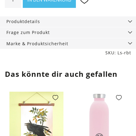
70
x
140
Produktdetails
cm
Menge
Frage zum Produkt
Marke & Produktsicherheit
SKU: Ls-rbt
Das könnte dir auch gefallen