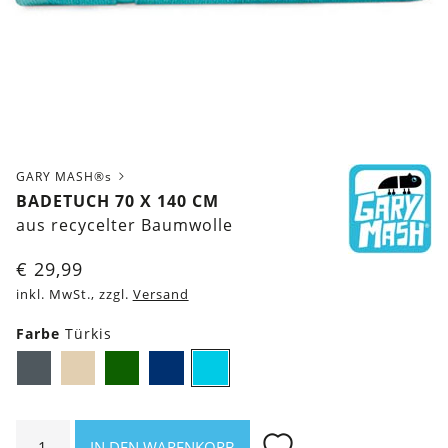
GARY MASH®s
BADETUCH 70 X 140 CM
aus recycelter Baumwolle
€
29,99
inkl. MwSt., zzgl.
Versand
Farbe
Türkis
Dunkelgrau
Beige
Dunkelgrün
Dunkelblau
Türkis
Badetuch
IN DEN WARENKORB