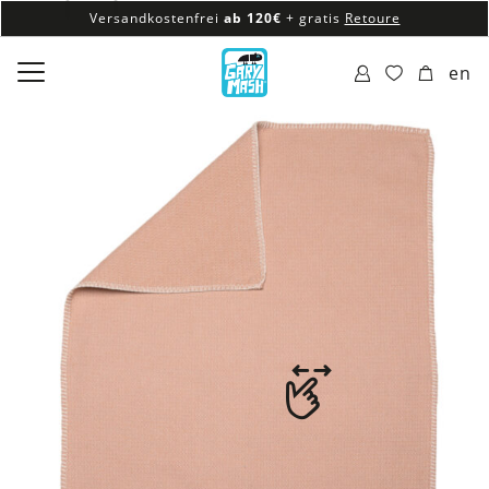
Versandkostenfrei
ab 120€
+ gratis
Retoure
100% veganes & fair produziertes Sortiment
en
Versandkostenfrei
ab 120€
+ gratis
Retoure