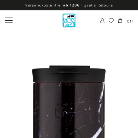
Versandkostenfrei
ab 120€
+ gratis
Retoure
100% veganes & fair produziertes Sortiment
en
Versandkostenfrei
ab 120€
+ gratis
Retoure