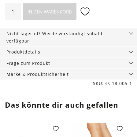
2er-
IN DEN WARENKORB
Set
Strumpfhose
Elin
Nicht lagernd? Werde verständigt sobald
Premium
verfügbar.
Light,
20
Produktdetails
den
Frage zum Produkt
Menge
Marke & Produktsicherheit
SKU: ss-18-005-1
Das könnte dir auch gefallen