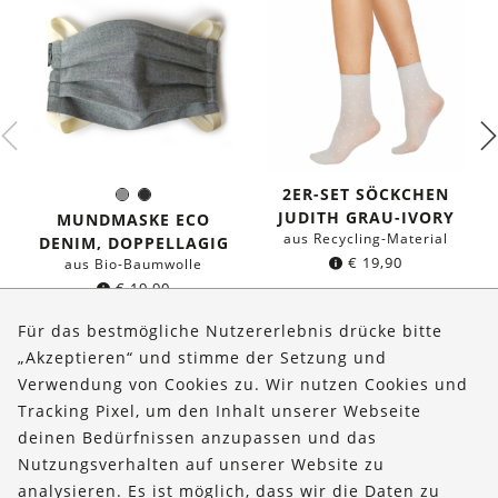
2ER-SET SÖCKCHEN
Grau
Schwarz
Farbe:
JUDITH GRAU-IVORY
MUNDMASKE ECO
aus Recycling-Material
DENIM, DOPPELLAGIG
€
19,90
aus Bio-Baumwolle
€
19,90
Für das bestmögliche Nutzererlebnis drücke bitte
„Akzeptieren“ und stimme der Setzung und
Verwendung von Cookies zu. Wir nutzen Cookies und
Über uns
Tracking Pixel, um den Inhalt unserer Webseite
Bestellungen
deinen Bedürfnissen anzupassen und das
Nutzungsverhalten auf unserer Website zu
Kontakt & Hilfe
analysieren. Es ist möglich, dass wir die Daten zu