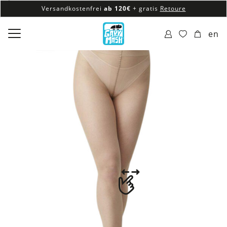
Versandkostenfrei
ab 120€
+ gratis
Retoure
100% veganes & fair produziertes Sortiment
en
Versandkostenfrei
ab 120€
+ gratis
Retoure