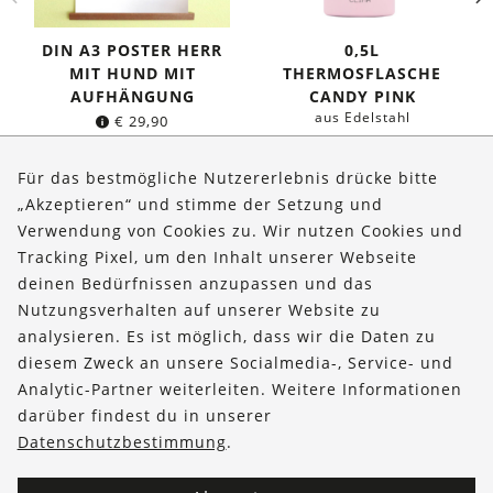
DIN A3 POSTER HERR
0,5L
MIT HUND MIT
THERMOSFLASCHE
AUFHÄNGUNG
CANDY PINK
aus Edelstahl
€
29,90
Ursprünglicher
Aktuelle
€
34,95
€
29,95
Preis
Preis
Für das bestmögliche Nutzererlebnis drücke bitte
war:
ist:
„Akzeptieren“ und stimme der Setzung und
€ 34,95
€ 29,95.
Verwendung von Cookies zu. Wir nutzen Cookies und
Über uns
Tracking Pixel, um den Inhalt unserer Webseite
Bestellungen
deinen Bedürfnissen anzupassen und das
Nutzungsverhalten auf unserer Website zu
Kontakt & Hilfe
analysieren. Es ist möglich, dass wir die Daten zu
diesem Zweck an unsere Socialmedia-, Service- und
FOLLOW US
Analytic-Partner weiterleiten. Weitere Informationen
darüber findest du in unserer
Datenschutzbestimmung
.