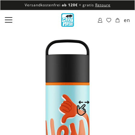
Versandkostenfrei
ab 120€
+ gratis
Retoure
100% veganes & fair produziertes Sortiment
en
Versandkostenfrei
ab 120€
+ gratis
Retoure