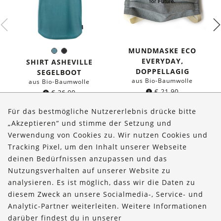
MUNDMASKE ECO
Seeblau
Schwarz
Farbe:
EVERYDAY,
SHIRT ASHEVILLE
DOPPELLAGIG
SEGELBOOT
aus Bio-Baumwolle
aus Bio-Baumwolle
€
21,90
€
36,90
Für das bestmögliche Nutzererlebnis drücke bitte
„Akzeptieren“ und stimme der Setzung und
Verwendung von Cookies zu. Wir nutzen Cookies und
Über uns
Tracking Pixel, um den Inhalt unserer Webseite
Bestellungen
deinen Bedürfnissen anzupassen und das
Nutzungsverhalten auf unserer Website zu
Kontakt & Hilfe
analysieren. Es ist möglich, dass wir die Daten zu
diesem Zweck an unsere Socialmedia-, Service- und
FOLLOW US
Analytic-Partner weiterleiten. Weitere Informationen
darüber findest du in unserer