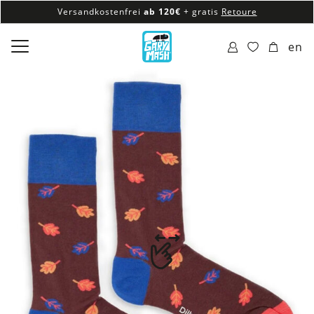
Versandkostenfrei
ab 120€
+ gratis
Retoure
100% veganes & fair produziertes Sortiment
en
Versandkostenfrei
ab 120€
+ gratis
Retoure