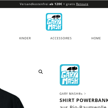
Versandkostenfrei
ab 120€
+ gratis
Retoure
100% veganes & fair produziertes Sortiment
Versandkostenfrei
ab 120€
+ gratis
Retoure
KINDER
ACCESSOIRES
HOME
GARY MASH®s
SHIRT POWERBAN
aus Bio-Baumwolle