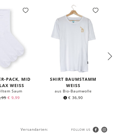
ER-PACK, MID
SHIRT BAUMSTAMM
BASIC 
ELAX WEISS
WEISS
olltem Saum
aus Bio-Baumwolle
aus 
,95
€
9,99
€
36,90
Versandarten:
FOLLOW US