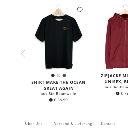
ZIPJACKE M
Schwarz
Weiß
Dunkles
Farbe:
UNISEX, 
Petrol
SHIRT MAKE THE OCEAN
aus Bio-Bau
GREAT AGAIN
€
79
aus Bio-Baumwolle
€
36,90
Über Uns
Versand & Lieferung
Kontakt