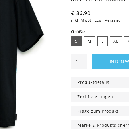
€
36,90
inkl. MwSt., zzgl.
Versand
Größe
S
M
L
XL
Shirt
IN DEN 
Powerbank
schwarz
Menge
Produktdetails
Zertifizierungen
Frage zum Produkt
Marke & Produktsicher