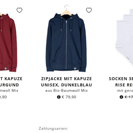
IT KAPUZE
ZIPJACKE MIT KAPUZE
SOCKEN 3
BURGUND
UNISEX, DUNKELBLAU
RISE R
mwoll Mix
aus Bio-Baumwoll Mix
mit ger
,90
€
79,90
€
17
Zahlungsarten: