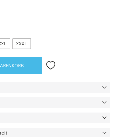
XXL
XXXL
WARENKORB
heit