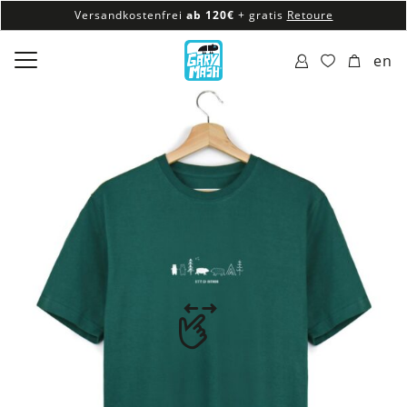
Versandkostenfrei
ab 120€
+ gratis
Retoure
100% veganes & fair produziertes Sortiment
en
Versandkostenfrei
ab 120€
+ gratis
Retoure