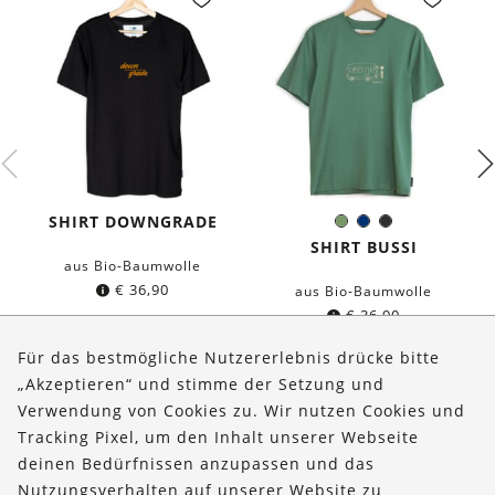
SHIRT DOWNGRADE
Olivgrün
Dunkelblau
Schwarz
Farbe:
SHIRT BUSSI
aus Bio-Baumwolle
€
36,90
aus Bio-Baumwolle
€
36,90
Für das bestmögliche Nutzererlebnis drücke bitte
„Akzeptieren“ und stimme der Setzung und
Verwendung von Cookies zu. Wir nutzen Cookies und
Über uns
Tracking Pixel, um den Inhalt unserer Webseite
Bestellungen
deinen Bedürfnissen anzupassen und das
Nutzungsverhalten auf unserer Website zu
Kontakt & Hilfe