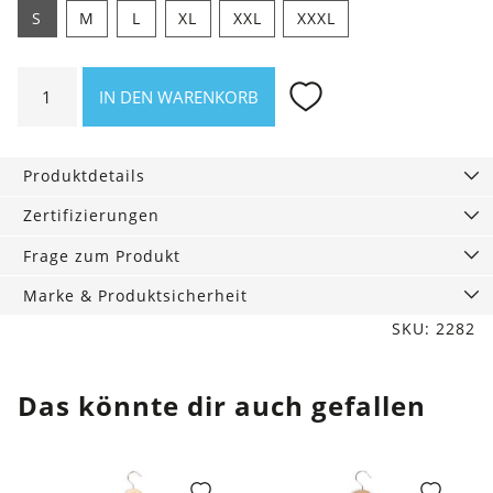
S
M
L
XL
XXL
XXXL
Shirt
IN DEN WARENKORB
Let's
go
outdoor
Produktdetails
Menge
Zertifizierungen
Frage zum Produkt
Marke & Produktsicherheit
SKU: 2282
Das könnte dir auch gefallen