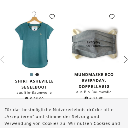
MUNDMASKE ECO
Seeblau
Schwarz
Farbe:
EVERYDAY,
SHIRT ASHEVILLE
DOPPELLAGIG
SEGELBOOT
aus Bio-Baumwolle
aus Bio-Baumwolle
€
21,90
€
36,90
Für das bestmögliche Nutzererlebnis drücke bitte
„Akzeptieren“ und stimme der Setzung und
Verwendung von Cookies zu. Wir nutzen Cookies und
Über uns