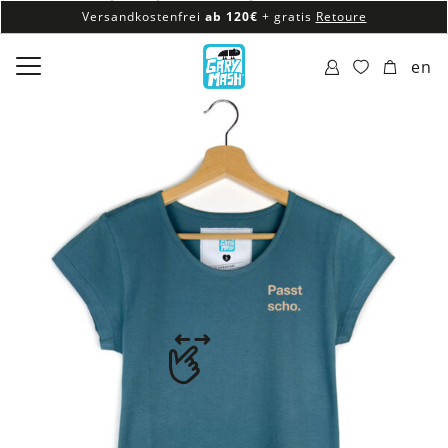
Versandkostenfrei
ab 120€
+ gratis
Retoure
100% veganes & fair produziertes Sortiment
en
Versandkostenfrei
ab 120€
+ gratis
Retoure