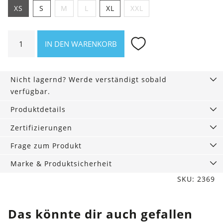
XS
S
M
L
XL
XXL
Shirt
IN DEN WARENKORB
Asheville
Passt
scho.
Nicht lagernd? Werde verständigt sobald
Menge
verfügbar.
Produktdetails
Zertifizierungen
Frage zum Produkt
Marke & Produktsicherheit
SKU: 2369
Das könnte dir auch gefallen