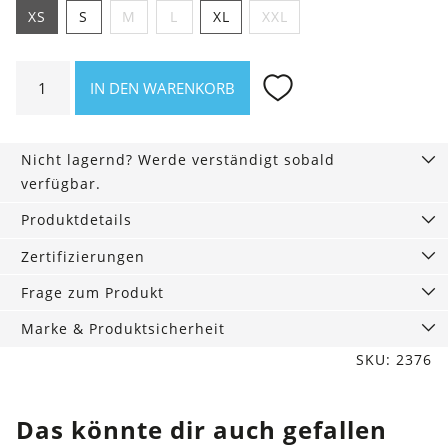
XS
S
M
L
XL
XXL
Shirt
IN DEN WARENKORB
Asheville
High
five
Nicht lagernd? Werde verständigt sobald
Menge
verfügbar.
Produktdetails
Zertifizierungen
Frage zum Produkt
Marke & Produktsicherheit
SKU: 2376
Das könnte dir auch gefallen