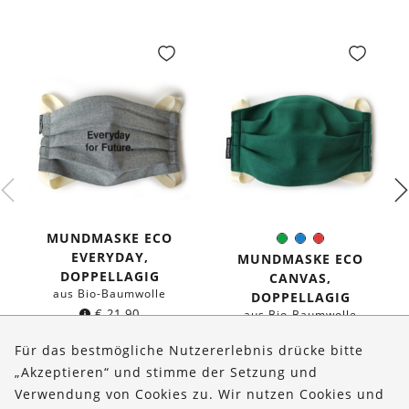
MUNDMASKE ECO
Grün
Blau
Rot
Farbe:
EVERYDAY,
MUNDMASKE ECO
DOPPELLAGIG
CANVAS,
aus Bio-Baumwolle
DOPPELLAGIG
€
21,90
aus Bio-Baumwolle
€
19,90
Für das bestmögliche Nutzererlebnis drücke bitte
„Akzeptieren“ und stimme der Setzung und
Verwendung von Cookies zu. Wir nutzen Cookies und
Über uns