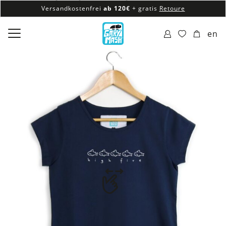
Versandkostenfrei
ab 120€
+ gratis
Retoure
100% veganes & fair produziertes Sortiment
en
Versandkostenfrei
ab 120€
+ gratis
Retoure