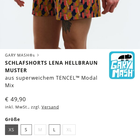
GARY MASH®s
SCHLAFSHORTS LENA HELLBRAUN
MUSTER
aus superweichem TENCEL™ Modal
Mix
€
49,90
inkl. MwSt., zzgl.
Versand
Größe
XS
S
M
L
XL