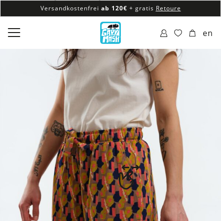
Versandkostenfrei
ab 120€
+ gratis
Retoure
100% veganes & fair produziertes Sortiment
en
Versandkostenfrei
ab 120€
+ gratis
Retoure