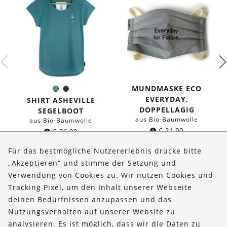
MUNDMASKE ECO
Seeblau
Schwarz
Farbe:
EVERYDAY,
SHIRT ASHEVILLE
DOPPELLAGIG
SEGELBOOT
aus Bio-Baumwolle
aus Bio-Baumwolle
€
21,90
€
36,90
Für das bestmögliche Nutzererlebnis drücke bitte
„Akzeptieren“ und stimme der Setzung und
Verwendung von Cookies zu. Wir nutzen Cookies und
Über uns
Tracking Pixel, um den Inhalt unserer Webseite
Bestellungen
deinen Bedürfnissen anzupassen und das
Nutzungsverhalten auf unserer Website zu
Kontakt & Hilfe
analysieren. Es ist möglich, dass wir die Daten zu