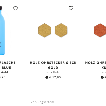
KFLASCHE
HOLZ-OHRSTECKER 6-ECK
HOLZ-OHRS
 BLUE
GOLD
K
lstahl
aus Holz
au
,95
€
12,90
Zahlungsarten: