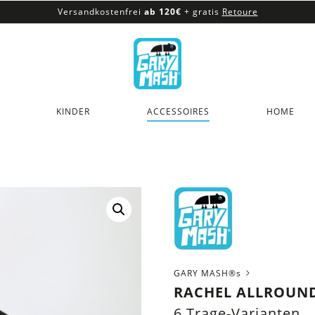
Versandkostenfrei
ab 120€
+ gratis
Retoure
100% veganes & fair produziertes Sortiment
Versandkostenfrei
ab 120€
+ gratis
Retoure
KINDER
ACCESSOIRES
HOME
GARY MASH®s
RACHEL ALLROUN
6 Trage-Varianten