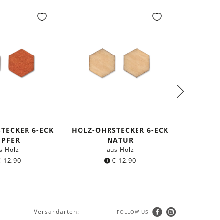
TECKER 6-ECK
HOLZ-OHRSTECKER 6-ECK
HALSKET
UPFER
NATUR
s Holz
aus Holz
mit
€
12,90
€
12,90
Versandarten:
FOLLOW US