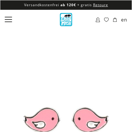
Versandkostenfrei
ab 120€
+ gratis
Retoure
100% veganes & fair produziertes Sortiment
en
Versandkostenfrei
ab 120€
+ gratis
Retoure