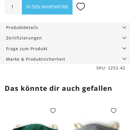
Mütze
IN DEN WARENKORB
Roland
aus
breitem
Produktdetails
Rippstrick
Menge
Zertifizierungen
Frage zum Produkt
Marke & Produktsicherheit
SKU: 2252-42
Das könnte dir auch gefallen