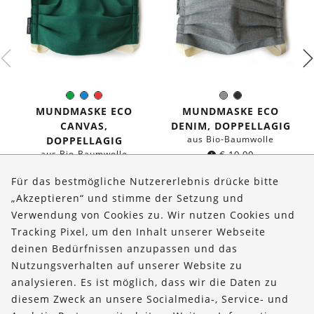
Grün
Blau
Rot
Grau
Schwarz
Farbe:
Farbe:
MUNDMASKE ECO
MUNDMASKE ECO
CANVAS,
DENIM, DOPPELLAGIG
aus Bio-Baumwolle
DOPPELLAGIG
aus Bio-Baumwolle
€
19,90
€
19,90
Für das bestmögliche Nutzererlebnis drücke bitte
„Akzeptieren“ und stimme der Setzung und
Verwendung von Cookies zu. Wir nutzen Cookies und
Über uns
Tracking Pixel, um den Inhalt unserer Webseite
Bestellungen
deinen Bedürfnissen anzupassen und das
Nutzungsverhalten auf unserer Website zu
Kontakt & Hilfe
analysieren. Es ist möglich, dass wir die Daten zu
diesem Zweck an unsere Socialmedia-, Service- und
FOLLOW US