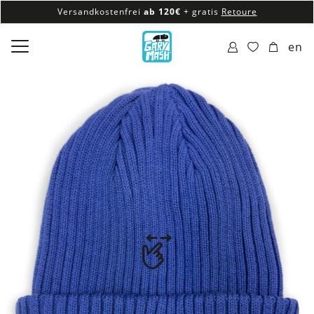
Versandkostenfrei
ab 120€
+ gratis
Retoure
100% veganes & fair produziertes Sortiment
en
Versandkostenfrei
ab 120€
+ gratis
Retoure