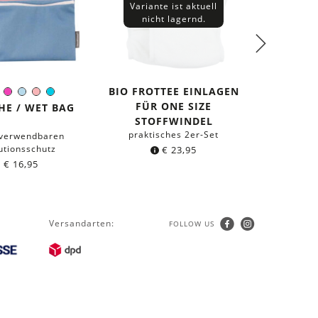
Variante ist aktuell
nicht lagernd.
BIO FROTTEE EINLAGEN
BIO
rz
lblau
Orange
Pink
Hellblau
Rosa
Türkis
arbe:
FÜR ONE SIZE
EINLAGE
HE / WET BAG
STOFFWINDEL
ST
praktisches 2er-Set
prak
rverwendbaren
tionsschutz
€
23,95
b
€
16,95
Versandarten:
FOLLOW US