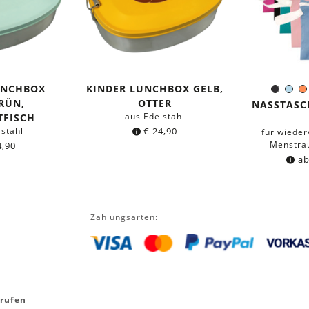
UNCHBOX
KINDER LUNCHBOX GELB,
Schwa
Hel
F
RÜN,
OTTER
NASSTASC
aus Edelstahl
TFISCH
lstahl
€
24,90
für wiede
Menstrau
,90
a
Zahlungsarten:
rrufen