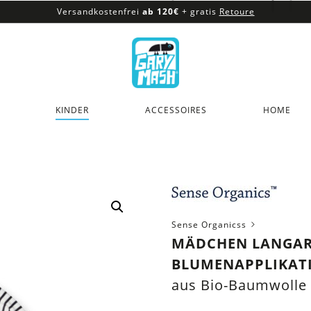
Versandkostenfrei
ab 120€
+ gratis
Retoure
100% veganes & fair produziertes Sortiment
Versandkostenfrei
ab 120€
+ gratis
Retoure
KINDER
ACCESSOIRES
HOME
Sense Organicss
MÄDCHEN LANGAR
BLUMENAPPLIKAT
aus Bio-Baumwolle