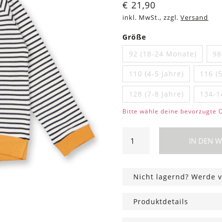
€
21,90
inkl. MwSt., zzgl.
Versand
Größe
92 (18-24 Monate)
98
110 (4-5 Jahre)
116 (5
128 (7-8 Jahre)
134-1
Bitte wähle deine bevorzugte 
Mädchen
IN DEN 
Langarmshirt
mit
Blumenapplikationen
Nicht lagernd? Werde v
Menge
Produktdetails