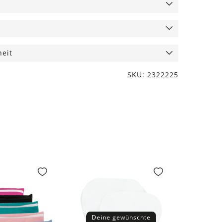
heit
SKU: 2322225
Deine gewünschte