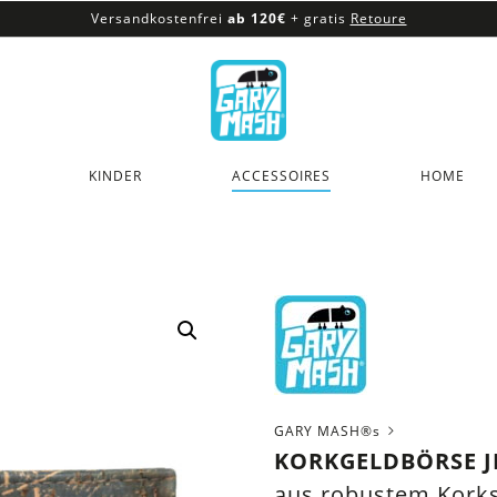
Versandkostenfrei
ab 120€
+ gratis
Retoure
100% veganes & fair produziertes Sortiment
Versandkostenfrei
ab 120€
+ gratis
Retoure
KINDER
ACCESSOIRES
HOME
GARY MASH®s
KORKGELDBÖRSE J
aus robustem Korks