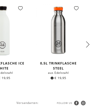
KFLASCHE ICE
0,5L TRINKFLASCHE
HOLZ-OH
HITE
STEEL
Edelstahl
aus Edelstahl
€
19,95
€
19,95
Versandarten:
FOLLOW US