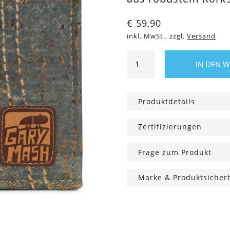
€
59,90
inkl. MwSt., zzgl.
Versand
Korkgeldbörse
IN DEN 
Jeans
4-
ever
Produktdetails
Menge
Zertifizierungen
Frage zum Produkt
Marke & Produktsicher