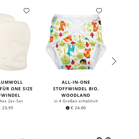
BAUMWOLL
ALL-IN-ONE
SCH
FÜR ONE SIZE
STOFFWINDEL BIO,
M
Größen
FWINDEL
WOODLAND
ches 2er-Set
in 4 Größen erhältlich
€
23,95
€
24,90