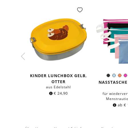
KINDER LUNCHBOX GELB,
Schwarz
Hellbl
Ora
Farb
OTTER
NASSTASCHE 
aus Edelstahl
€
24,90
für wiederve
Menstrauti
ab
€