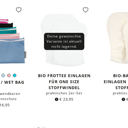
Deine gewünschte
Variante ist aktuell
nicht lagernd.
BIO FROTTEE EINLAGEN
BIO-
au
nge
Pink
Hellblau
Rosa
Türkis
e:
FÜR ONE SIZE
EINLAGEN 
/ WET BAG
STOFFWINDEL
STOF
praktisches 2er-Set
praktis
rwendbaren
onsschutz
€
23,95
16,95