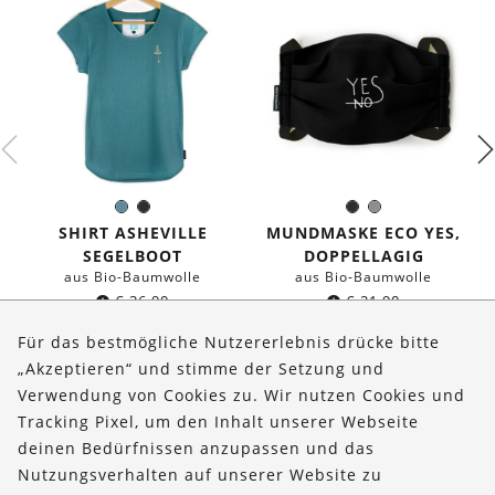
Seeblau
Schwarz
Schwarz
Grau
Farbe:
Farbe:
SHIRT ASHEVILLE
MUNDMASKE ECO YES,
SEGELBOOT
DOPPELLAGIG
aus Bio-Baumwolle
aus Bio-Baumwolle
€
36,90
€
21,90
Für das bestmögliche Nutzererlebnis drücke bitte
„Akzeptieren“ und stimme der Setzung und
Verwendung von Cookies zu. Wir nutzen Cookies und
Über uns
Tracking Pixel, um den Inhalt unserer Webseite
Bestellungen
deinen Bedürfnissen anzupassen und das
Nutzungsverhalten auf unserer Website zu
Kontakt & Hilfe