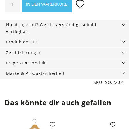
IN DEN WARENKORB
Rise
Socken
3er-
Nicht lagernd? Werde verständigt sobald
Pack,
verfügbar.
schwarz
Menge
Produktdetails
Zertifizierungen
Frage zum Produkt
Marke & Produktsicherheit
SKU: SO.22.01
Das könnte dir auch gefallen