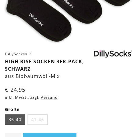
DillySockss
HIGH RISE SOCKEN 3ER-PACK,
SCHWARZ
aus Biobaumwoll-Mix
€
24,95
inkl. MwSt., zzgl.
Versand
Größe
36-40
41-46
High