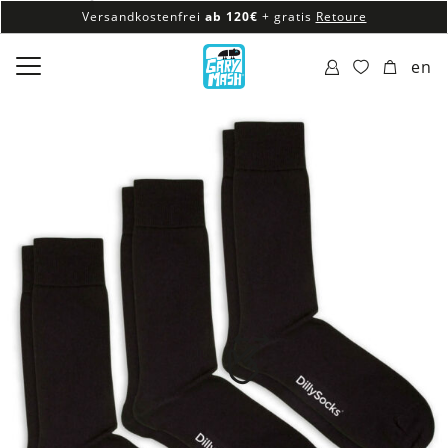
Versandkostenfrei
ab 120€
+ gratis
Retoure
100% veganes & fair produziertes Sortiment
en
Versandkostenfrei
ab 120€
+ gratis
Retoure