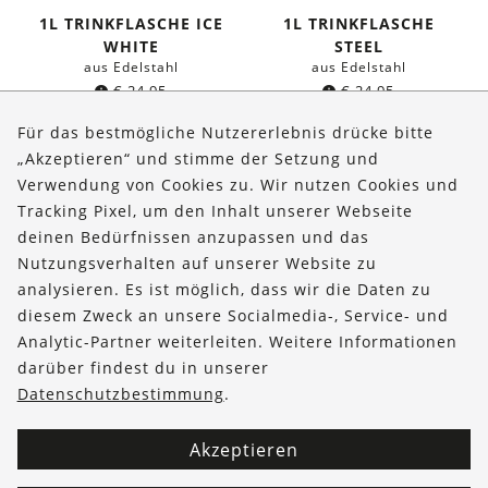
1L TRINKFLASCHE ICE
1L TRINKFLASCHE
WHITE
STEEL
aus Edelstahl
aus Edelstahl
€
24,95
€
24,95
Für das bestmögliche Nutzererlebnis drücke bitte
„Akzeptieren“ und stimme der Setzung und
Verwendung von Cookies zu. Wir nutzen Cookies und
Über uns
Tracking Pixel, um den Inhalt unserer Webseite
Bestellungen
deinen Bedürfnissen anzupassen und das
Nutzungsverhalten auf unserer Website zu
Kontakt & Hilfe
analysieren. Es ist möglich, dass wir die Daten zu
diesem Zweck an unsere Socialmedia-, Service- und
FOLLOW US
Analytic-Partner weiterleiten. Weitere Informationen
darüber findest du in unserer
Datenschutzbestimmung
.
Akzeptieren