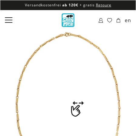
Versandkostenfrei
ab 120€
+ gratis
Retoure
100% veganes & fair produziertes Sortiment
en
Versandkostenfrei
ab 120€
+ gratis
Retoure